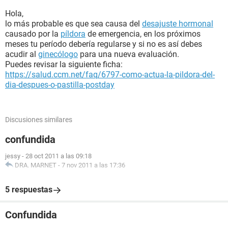
Hola,
lo más probable es que sea causa del
desajuste hormonal
causado por la
píldora
de emergencia, en los próximos
meses tu período debería regularse y si no es así debes
acudir al
ginecólogo
para una nueva evaluación.
Puedes revisar la siguiente ficha:
https://salud.ccm.net/faq/6797-como-actua-la-pildora-del-
dia-despues-o-pastilla-postday
Discusiones similares
confundida
jessy
-
28 oct 2011 a las 09:18
DRA. MARNET
-
7 nov 2011 a las 17:36
5 respuestas
Confundida