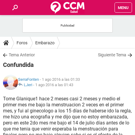
MENU
INICIO
FOROS
Foros
Embarazo
SALUD
Tema Anterior
Siguiente Tema
Confundida
FAMILIA
SerraFonten
- 1 ago 2016 a las 01:33
NUTRICIÓN
LJeri
-
1 ago 2016 a las 01:43
Tome Glanique1 hace 2 meses casi 2 meses y medio el
BIENESTAR
primer mes me bajo la menstruacion 2 veces en el primer
mes, y fui al ginecologo a los 15 días de haberse ido la regla,
SEXUALIDAD
me hizo una ecografia y me dijo que no estoy embarazada,
pero en este 2do mes me bajo el 14 de julio días antes de lo
que me tenia que venir esperaba la menstruación para
GLOSARIO
finales pero no me bajo alguien sabe si es el efecto de la