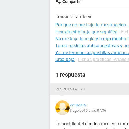
Compartir
Consulta también:
Por que no me baja la mestruacion
Hematocrito baja que significa
-
Fic
No me baja la regla y tengo mucho f
Tomo pastillas anticonceptivas y no
Ya me termine las pastillas anticon
Urea baja
-
Fichas prácticas -Análisi
1 respuesta
RESPUESTA 1 / 1
22102015
3 ago 2016 a las 07:36
La pastilla del dia despues es com