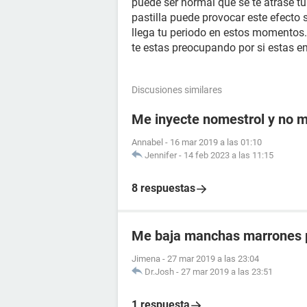
puede ser normal que se te atrase t
pastilla puede provocar este efecto 
llega tu periodo en estos momentos
te estas preocupando por si estas 
Discusiones similares
Me inyecte nomestrol y no m
Annabel
-
16 mar 2019 a las 01:10
Jennifer
-
14 feb 2023 a las 11:15
8 respuestas
Me baja manchas marrones p
Jimena
-
27 mar 2019 a las 23:04
Dr.Josh
-
27 mar 2019 a las 23:51
1 respuesta