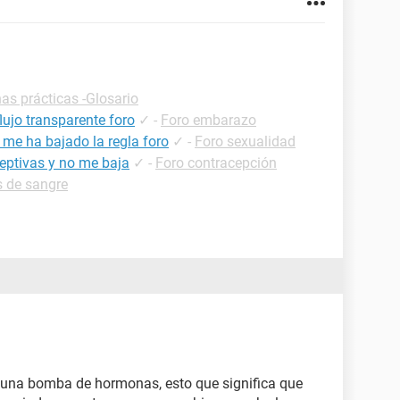
has prácticas -Glosario
lujo transparente foro
✓
-
Foro embarazo
 me ha bajado la regla foro
✓
-
Foro sexualidad
ceptivas y no me baja
✓
-
Foro contracepción
s de sangre
o una bomba de hormonas, esto que significa que