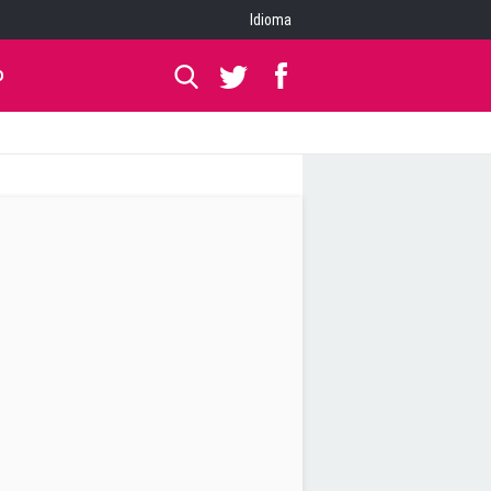
Idioma
O