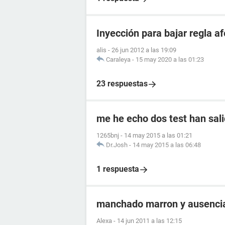
Inyección para bajar regla 
alis
-
26 jun 2012 a las 19:09
Caraleya
-
15 may 2020 a las 01:23
23 respuestas
me he echo dos test han sali
1265bnj
-
14 may 2015 a las 01:21
Dr.Josh
-
14 may 2015 a las 06:48
1 respuesta
manchado marron y ausencia
Alexa
-
14 jun 2011 a las 12:15