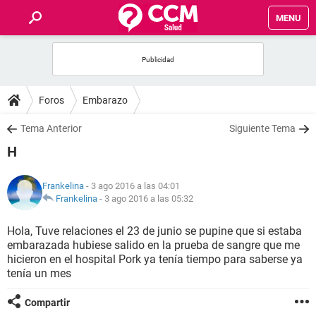
MENU
INICIO
FOROS
Foros
Embarazo
SALUD
Tema Anterior
Siguiente Tema
H
FAMILIA
Frankelina
- 3 ago 2016 a las 04:01
NUTRICIÓN
Frankelina
-
3 ago 2016 a las 05:32
Hola, Tuve relaciones el 23 de junio se pupine que si estaba
BIENESTAR
embarazada hubiese salido en la prueba de sangre que me
hicieron en el hospital Pork ya tenía tiempo para saberse ya
SEXUALIDAD
tenía un mes
Compartir
GLOSARIO