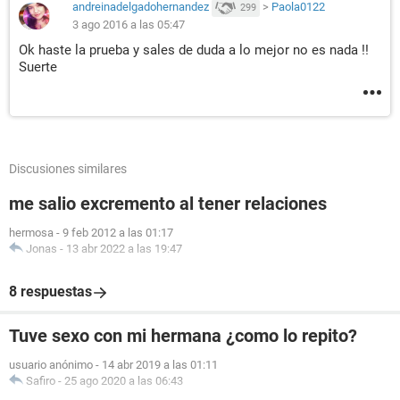
andreinadelgadohernandez
>
Paola0122
299
3 ago 2016 a las 05:47
Ok haste la prueba y sales de duda a lo mejor no es nada !!
Suerte
Discusiones similares
me salio excremento al tener relaciones
hermosa
-
9 feb 2012 a las 01:17
Jonas
-
13 abr 2022 a las 19:47
8 respuestas
Tuve sexo con mi hermana ¿como lo repito?
usuario anónimo
-
14 abr 2019 a las 01:11
Safiro
-
25 ago 2020 a las 06:43