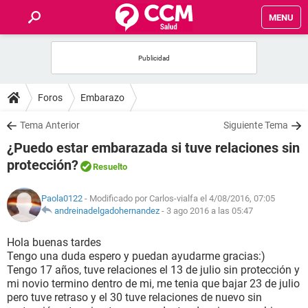
MENU
INICIO
FOROS
Foros
Embarazo
SALUD
Tema Anterior
Siguiente Tema
¿Puedo estar embarazada si tuve relaciones sin
FAMILIA
protección?
Resuelto
NUTRICIÓN
Paola0122
- Modificado por Carlos-vialfa el 4/08/2016, 07:05
andreinadelgadohernandez
-
3 ago 2016 a las 05:47
BIENESTAR
Hola buenas tardes
Tengo una duda espero y puedan ayudarme gracias:)
SEXUALIDAD
Tengo 17 años, tuve relaciones el 13 de julio sin protección y
mi novio termino dentro de mi, me tenia que bajar 23 de julio
pero tuve retraso y el 30 tuve relaciones de nuevo sin
GLOSARIO