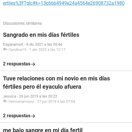
ertiles%3F?qlc#k=13c66b4949e24a4564e26908732a1980
Discusiones similares
Sangrado en mis días fértiles
Dayanamort
-
8 dic 2021 a las 05:44
Carolina15
-
1 abr 2022 a las 12:17
2 respuestas
Tuve relaciones con mi novio en mis días
fértiles pero él eyaculo afuera
Jessica
-
26 jun 2019 a las 20:22
Hermanamayor
-
27 jun 2019 a las 07:04
2 respuestas
me bajo sangre en mi día fertil