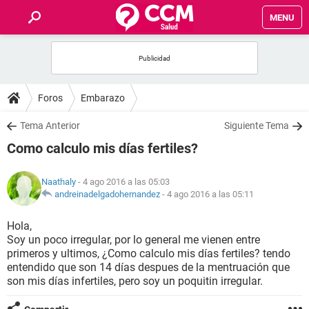
MENU
INICIO
FOROS
Foros
Embarazo
SALUD
Tema Anterior
Siguiente Tema
Como calculo mis días fertiles?
FAMILIA
Naathaly
- 4 ago 2016 a las 05:03
NUTRICIÓN
andreinadelgadohernandez
-
4 ago 2016 a las 05:11
Hola,
BIENESTAR
Soy un poco irregular, por lo general me vienen entre
primeros y ultimos, ¿Como calculo mis días fertiles? tendo
SEXUALIDAD
entendido que son 14 días despues de la mentruación que
son mis días infertiles, pero soy un poquitin irregular.
GLOSARIO