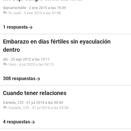
dianamichelle
-
2 ene 2015 a las 19:39
Dr.Josh
-
3 ene 2015 a las 01:08
1 respuesta
Embarazo en días fértiles sin eyaculación
dentro
abi
-
25 ago 2012 a las 10:11
Vero
-
4 jul 2023 a las 04:13
308 respuestas
Cuando tener relaciones
Daniela_123
-
31 jul 2014 a las 00:44
Daniela_123
-
31 jul 2014 a las 03:38
4 respuestas