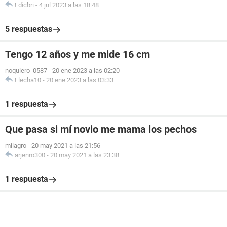
Edicbri
-
4 jul 2023 a las 18:48
5 respuestas
Tengo 12 años y me mide 16 cm
noquiero_0587
-
20 ene 2023 a las 02:20
Flecha10
-
20 ene 2023 a las 03:33
1 respuesta
Que pasa si mí novio me mama los pechos
milagro
-
20 may 2021 a las 21:56
arjenro300
-
20 may 2021 a las 23:38
1 respuesta