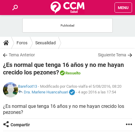
MENU
INICIO
FOROS
Foros
Sexualidad
SALUD
Tema Anterior
Siguiente Tema
¿Es normal que tenga 16 años y no me hayan
FAMILIA
crecido los pezones?
Resuelto
NUTRICIÓN
Barefoot13
- Modificado por Carlos-vialfa el 5/08/2016, 08:20
Dra. Marlene Huancahuari
-
4 ago 2016 a las 17:54
BIENESTAR
¿Es normal que tenga 16 años y no me hayan crecido los
pezones?
SEXUALIDAD
Compartir
GLOSARIO