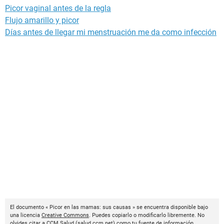
Picor vaginal antes de la regla
Flujo amarillo y picor
Días antes de llegar mi menstruación me da como infección
El documento « Picor en las mamas: sus causas » se encuentra disponible bajo
una licencia
Creative Commons
. Puedes copiarlo o modificarlo libremente. No
olvides citar a
CCM Salud
(
salud.ccm.net
) como tu fuente de información.