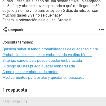
dudas... despues al cabo de una semana tuve un sangrado
de 3 días, y ahora estuve esperando a qué me llegara el 30
de julio y no me vino aun, estoy con 6 días de retraso, con
muchos gases y ya no sé que hacer..
Espero la orientación de alguien! Gracias!
Compartir
Consulta también:
Quisiera saber si tengo probabilidades de quedar en cinta
Probabilidades de quedar embarazada en días fértiles
Si tengo candidiasis puedo quedar embarazada
Si tengo quistes puedo quedar embarazada
Como quedar embarazada rapido
Medicamentos para ovular y quedar embarazada
1 respuesta
RESPUESTA 1 / 1