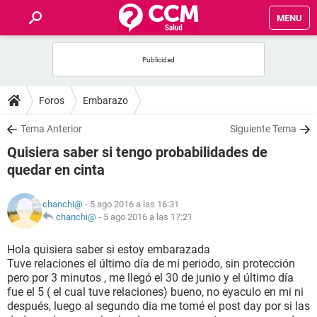
MENU
INICIO
FOROS
Foros
Embarazo
SALUD
Tema Anterior
Siguiente Tema
Quisiera saber si tengo probabilidades de
FAMILIA
quedar en cinta
NUTRICIÓN
chanchi@
- 5 ago 2016 a las 16:31
chanchi@
-
5 ago 2016 a las 17:21
BIENESTAR
Hola quisiera saber si estoy embarazada
Tuve relaciones el último día de mi periodo, sin protección
SEXUALIDAD
pero por 3 minutos , me llegó el 30 de junio y el último día
fue el 5 ( el cual tuve relaciones) bueno, no eyaculo en mi ni
después, luego al segundo dia me tomé el post day por si las
GLOSARIO