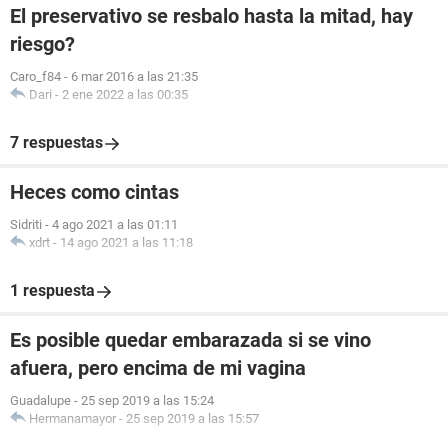
El preservativo se resbalo hasta la mitad, hay
riesgo?
Caro_f84
-
6 mar 2016 a las 21:35
Dari
-
2 ene 2022 a las 00:35
7 respuestas
Heces como cintas
Sidriti
-
4 ago 2021 a las 01:11
xdrt
-
14 ago 2021 a las 11:18
1 respuesta
Es posible quedar embarazada si se vino
afuera, pero encima de mi vagina
Guadalupe
-
25 sep 2019 a las 15:24
Hermanamayor
-
25 sep 2019 a las 15:57