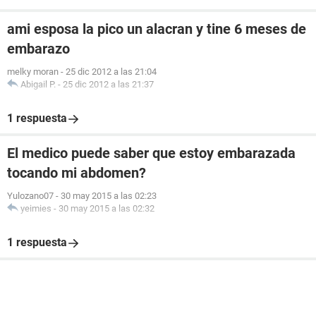
ami esposa la pico un alacran y tine 6 meses de
embarazo
melky moran
-
25 dic 2012 a las 21:04
Abigail P.
-
25 dic 2012 a las 21:37
1 respuesta
El medico puede saber que estoy embarazada
tocando mi abdomen?
Yulozano07
-
30 may 2015 a las 02:23
yeimies
-
30 may 2015 a las 02:32
1 respuesta