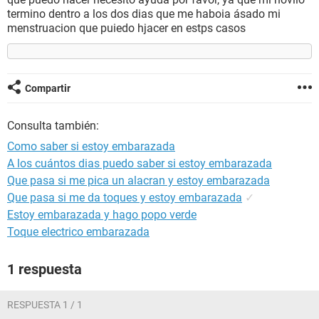
termino dentro a los dos dias que me haboia ásado mi
menstruacion que puiedo hjacer en estps casos
Compartir
Consulta también:
Como saber si estoy embarazada
A los cuántos dias puedo saber si estoy embarazada
Que pasa si me pica un alacran y estoy embarazada
Que pasa si me da toques y estoy embarazada
✓
Estoy embarazada y hago popo verde
Toque electrico embarazada
1 respuesta
RESPUESTA 1 / 1