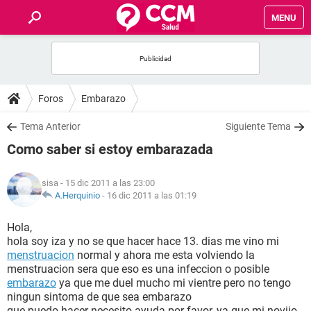
MENU
INICIO
FOROS
Foros
Embarazo
SALUD
Tema Anterior
Siguiente Tema
Como saber si estoy embarazada
FAMILIA
sisa
- 15 dic 2011 a las 23:00
NUTRICIÓN
A.Herquinio
-
16 dic 2011 a las 01:19
Hola,
BIENESTAR
hola soy iza y no se que hacer hace 13. dias me vino mi
menstruacion
normal y ahora me esta volviendo la
SEXUALIDAD
menstruacion sera que eso es una infeccion o posible
embarazo
ya que me duel mucho mi vientre pero no tengo
ningun sintoma de que sea embarazo
GLOSARIO
que puedo hacer necesito ayuda por favor, ya que mi noviio