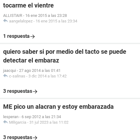
tocarme el vientre
ALLISTAIR
-
16 ene 2015 a las 23:28
aangelalopez
-
16 ene 2015 a las 23:34
1 respuesta
quiero saber si por medio del tacto se puede
detectar el embaraz
jaacqui
-
27 ago 2014 a las 01:41
c-salinas
-
3 dic 2014 a las 17:42
3 respuestas
ME pico un alacran y estoy embarazada
lesperan
-
6 sep 2012 a las 21:34
Miligarcia
-
31 jul 2023 a las 11:02
3 respuestas