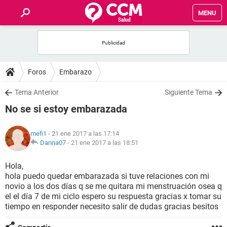
MENU
INICIO
FOROS
Foros
Embarazo
SALUD
Tema Anterior
Siguiente Tema
No se si estoy embarazada
FAMILIA
mefi1
- 21 ene 2017 a las 17:14
NUTRICIÓN
Danna07
-
21 ene 2017 a las 18:51
Hola,
BIENESTAR
hola puedo quedar embarazada si tuve relaciones con mi
novio a los dos días q se me quitara mi menstruación osea q
SEXUALIDAD
el el día 7 de mi ciclo espero su respuesta gracias x tomar su
tiempo en responder necesito salir de dudas gracias besitos
GLOSARIO