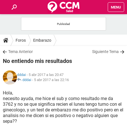
MENU
INICIO
FOROS
Foros
Embarazo
SALUD
Tema Anterior
Siguiente Tema
No entiendo mis resultados
FAMILIA
dddai
- 5 abr 2017 a las 20:47
NUTRICIÓN
dddai
-
5 abr 2017 a las 22:16
Hola,
BIENESTAR
necesito ayuda, me hice el sub y como resultado me da
3762 y no se que significa recien el lunes tengo turno con el
SEXUALIDAD
ginecologo, y un test de embarazo me dio positivo pero en el
analisis no me dicen si es positivo o negativo alguien que
sepa??
GLOSARIO