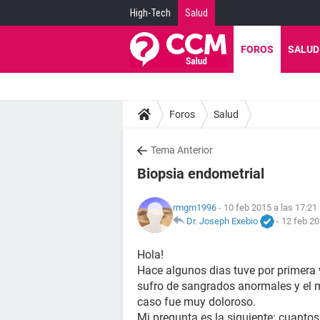
High-Tech
Salud
FOROS
SALUD
Foros
Salud
Tema Anterior
Biopsia endometrial
rmgm1996
- 10 feb 2015 a las 17:21
Dr. Joseph Exebio
-
12 feb 20
Hola!
Hace algunos dias tuve por primera 
sufro de sangrados anormales y el m
caso fue muy doloroso.
Mi pregunta es la siguiente: cuantos