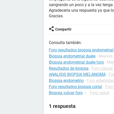
sangrando un poco y a la vez tenga 
Agradeceria una respuesta ya que lo
Gracias.
Compartir
Consulta también:
Foro resultados biopsia endometrial
Biopsia endometrial duele
- Mejores
Biopsia endometrial duele foro
- Me
Resultados de biopsia
-
Foro cáncer
ANALISIS BIOPSIA MELANOMA
-
Fo
Biopsia endometrio
-
Foro esterilida
Foro resultados biopsia corial
-
Foro
Biopsia vulvar foro
✓
-
Foro salud
1 respuesta