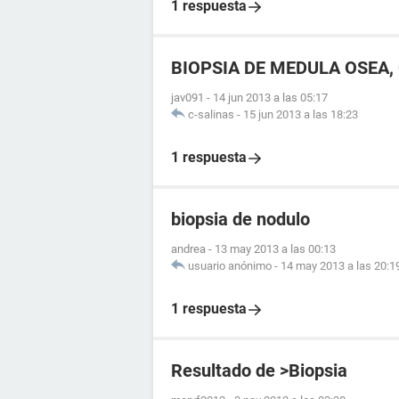
1 respuesta
BIOPSIA DE MEDULA OSEA
jav091
-
14 jun 2013 a las 05:17
c-salinas
-
15 jun 2013 a las 18:23
1 respuesta
biopsia de nodulo
andrea
-
13 may 2013 a las 00:13
usuario anónimo
-
14 may 2013 a las 20:1
1 respuesta
Resultado de >Biopsia