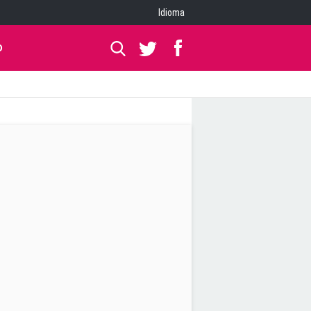
Idioma
O