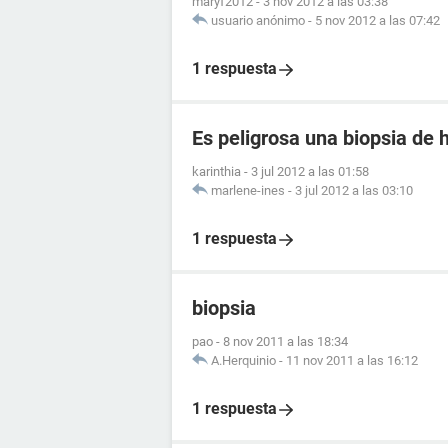
maryf2012
-
3 nov 2012 a las 03:38
usuario anónimo
-
5 nov 2012 a las 07:42
1 respuesta
Es peligrosa una biopsia de 
karinthia
-
3 jul 2012 a las 01:58
marlene-ines
-
3 jul 2012 a las 03:10
1 respuesta
biopsia
pao
-
8 nov 2011 a las 18:34
A.Herquinio
-
11 nov 2011 a las 16:12
1 respuesta