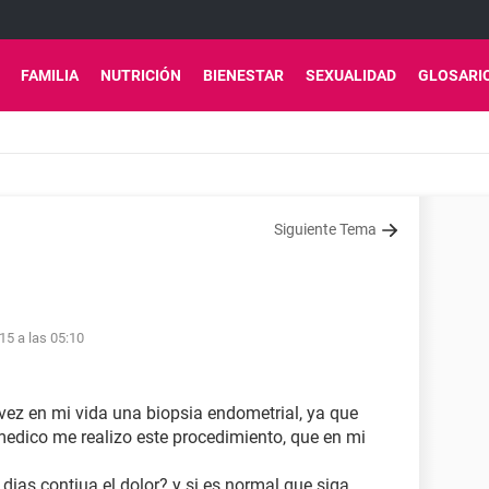
FAMILIA
NUTRICIÓN
BIENESTAR
SEXUALIDAD
GLOSARI
Siguiente Tema
15 a las 05:10
vez en mi vida una biopsia endometrial, ya que
edico me realizo este procedimiento, que en mi
 dias contiua el dolor? y si es normal que siga