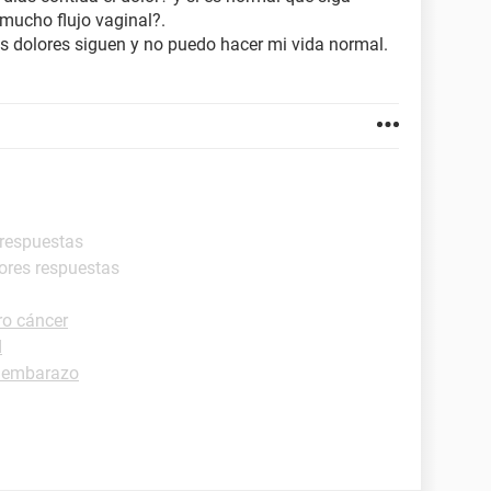
mucho flujo vaginal?.
s dolores siguen y no puedo hacer mi vida normal.
 respuestas
jores respuestas
ro cáncer
d
 embarazo