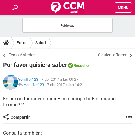
MENU
INICIO
FOROS
Foros
Salud
SALUD
Tema Anterior
Siguiente Tema
Por favor quisiera saber
Resuelto
FAMILIA
Yeniffer123
- 7 abr 2017 a las 09:27
NUTRICIÓN
Yeniffer123
-
7 abr 2017 a las 14:21
Es bueno tomar vitamina E con completo B al mismo
BIENESTAR
tiempo? ?
SEXUALIDAD
Compartir
GLOSARIO
Consulta también: