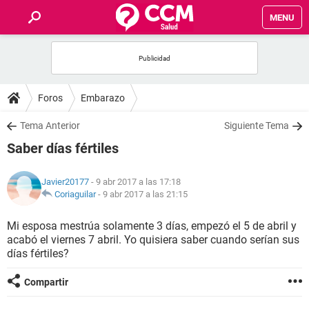
MENU
INICIO
FOROS
Foros
Embarazo
SALUD
Tema Anterior
Siguiente Tema
Saber días fértiles
FAMILIA
Javier20177
- 9 abr 2017 a las 17:18
NUTRICIÓN
Coriaguilar
-
9 abr 2017 a las 21:15
Mi esposa mestrúa solamente 3 días, empezó el 5 de abril y
BIENESTAR
acabó el viernes 7 abril. Yo quisiera saber cuando serían sus
días fértiles?
SEXUALIDAD
Compartir
GLOSARIO