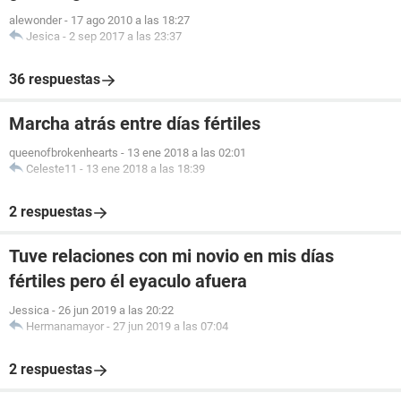
alewonder
-
17 ago 2010 a las 18:27
Jesica
-
2 sep 2017 a las 23:37
36 respuestas
Marcha atrás entre días fértiles
queenofbrokenhearts
-
13 ene 2018 a las 02:01
Celeste11
-
13 ene 2018 a las 18:39
2 respuestas
Tuve relaciones con mi novio en mis días
fértiles pero él eyaculo afuera
Jessica
-
26 jun 2019 a las 20:22
Hermanamayor
-
27 jun 2019 a las 07:04
2 respuestas