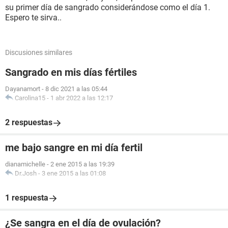
su primer día de sangrado considerándose como el día 1.
Espero te sirva..
Discusiones similares
Sangrado en mis días fértiles
Dayanamort
-
8 dic 2021 a las 05:44
Carolina15
-
1 abr 2022 a las 12:17
2 respuestas
me bajo sangre en mi día fertil
dianamichelle
-
2 ene 2015 a las 19:39
Dr.Josh
-
3 ene 2015 a las 01:08
1 respuesta
¿Se sangra en el día de ovulación?