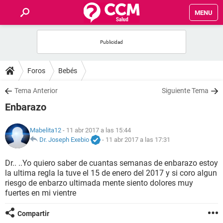
MENU
INICIO
FOROS
Foros
Bebés
SALUD
Tema Anterior
Siguiente Tema
Enbarazo
FAMILIA
Mabelita12
- 11 abr 2017 a las 15:44
NUTRICIÓN
Dr. Joseph Exebio
-
11 abr 2017 a las 17:31
Dr.. ..Yo quiero saber de cuantas semanas de enbarazo estoy
BIENESTAR
la ultima regla la tuve el 15 de enero del 2017 y si coro algun
riesgo de enbarzo ultimada mente siento dolores muy
SEXUALIDAD
fuertes en mi vientre
Compartir
GLOSARIO