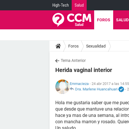
High-Tech
Salud
FOROS
SALUD
Foros
Sexualidad
Tema Anterior
Herida vaginal interior
Emmacieza
- 24 abr 2017 a las 14:55
Dra. Marlene Huancahuari
-
2
Hola me gustaria saber que me puedo
que desde que mantuve una relacion
hace ya mas de una semana, al intro
con mancha marron y rosado. Quiero
Un saludo