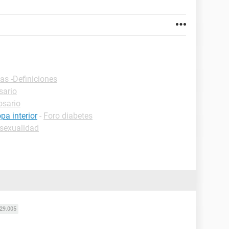
as -Definiciones
sario
osario
a interior
-
Foro diabetes
 sexualidad
29.005