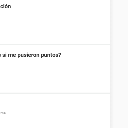
ación
s si me pusieron puntos?
5:56