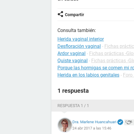
Compartir
Consulta también:
Herida vaginal interior
Desfloración vaginal
-
Fichas práctic
Ardor vaginal
-
Fichas prácticas -Glo
Quiste vaginal
-
Fichas prácticas -Gl
Porque las hormigas se comen mi rop
Herida en los labios genitales
-
Foro
1 respuesta
RESPUESTA 1 / 1
Dra. Marlene Huancahuari
24 abr 2017 a las 15:46