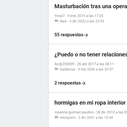
Masturbación tras una oper
Yerai7
-
9 ene 2015 a las 17:33
Alex
-
5 dic 2022 a las 22:53
55 respuestas
¿Puedo o no tener relacione
Andy252009
-
26 abr 2017 a las 08:11
Saldemar
-
9 feb 2020 a las 23:57
2 respuestas
hormigas en mi ropa interior
rosanna guzman paulino
-
28 dic 2012 a las 0
ririnayomi
-
2 dic 2021 a las 15:44