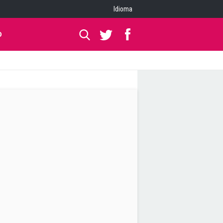
Idioma
O