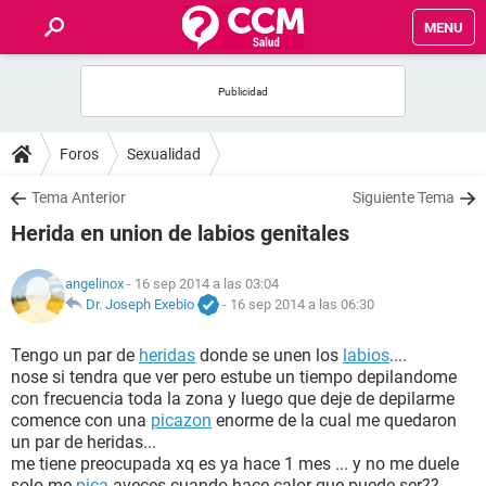
MENU
INICIO
FOROS
Foros
Sexualidad
SALUD
Tema Anterior
Siguiente Tema
Herida en union de labios genitales
FAMILIA
angelinox
- 16 sep 2014 a las 03:04
NUTRICIÓN
Dr. Joseph Exebio
-
16 sep 2014 a las 06:30
Tengo un par de
heridas
donde se unen los
labios
....
BIENESTAR
nose si tendra que ver pero estube un tiempo depilandome
con frecuencia toda la zona y luego que deje de depilarme
SEXUALIDAD
comence con una
picazon
enorme de la cual me quedaron
un par de heridas...
me tiene preocupada xq es ya hace 1 mes ... y no me duele
GLOSARIO
solo me
pica
aveces cuando hace calor que puede ser??