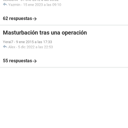
Yazmin
-
15 ene 2023 a las 09:10
62 respuestas
Masturbación tras una operación
Yerai7
-
9 ene 2015 a las 17:33
Alex
-
5 dic 2022 a las 22:53
55 respuestas