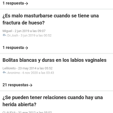
1 respuesta
¿Es malo masturbarse cuando se tiene una
fractura de hueso?
Miguel
-
2 jun 2019 a las 09:07
Dr.Josh
-
3 jun 2019 a las 00:52
1 respuesta
Bolitas blancas y duras en los labios vaginales
Leliloreto
-
23 may 2014 a las 05:52
Anonimo
-
6 nov 2020 a las 03:43
21 respuestas
¿Se pueden tener relaciones cuando hay una
herida abierta?
CLAUDIA
-
31 ene 2012 a las 05:02