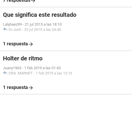
7 respuestas
Que significa este resultado
Lalybaez99
-
21 jul 2015 a las 18:10
Dr.Josh
-
22 jul 2015 a las 04:40
1 respuesta
Holter de ritmo
Juany1963
-
1 feb 2019 a las 01:43
DRA. MARNET
-
1 feb 2019 a las 12:16
1 respuesta