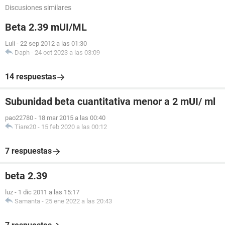
Discusiones similares
Beta 2.39 mUI/ML
Luli
-
22 sep 2012 a las 01:30
Daph
-
24 oct 2023 a las 03:09
14 respuestas
Subunidad beta cuantitativa menor a 2 mUI/ ml
pao22780
-
18 mar 2015 a las 00:40
Tiare20
-
15 feb 2020 a las 00:12
7 respuestas
beta 2.39
luz
-
1 dic 2011 a las 15:17
Samanta
-
25 ene 2022 a las 20:43