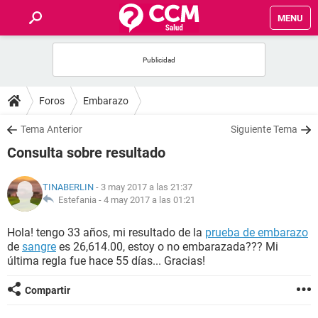
MENU
INICIO
FOROS
Foros
Embarazo
SALUD
Tema Anterior
Siguiente Tema
Consulta sobre resultado
FAMILIA
TINABERLIN
- 3 may 2017 a las 21:37
NUTRICIÓN
Estefania -
4 may 2017 a las 01:21
Hola! tengo 33 años, mi resultado de la
prueba de embarazo
BIENESTAR
de
sangre
es 26,614.00, estoy o no embarazada??? Mi
última regla fue hace 55 días... Gracias!
SEXUALIDAD
Compartir
GLOSARIO