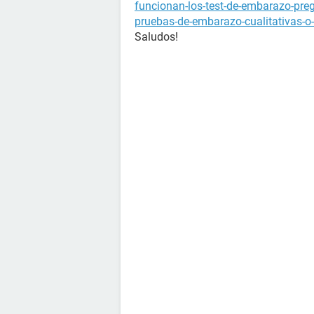
funcionan-los-test-de-embarazo-pre
pruebas-de-embarazo-cualitativas-o-
Saludos!