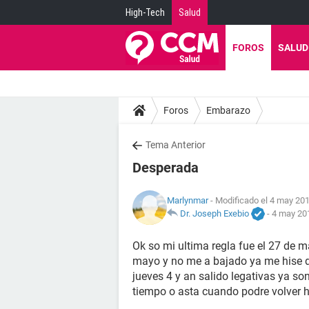
High-Tech
Salud
FOROS
SALUD
Foros
Embarazo
Tema Anterior
Desperada
Marlynmar
- Modificado el 4 may 201
Dr. Joseph Exebio
-
4 may 201
Ok so mi ultima regla fue el 27 de m
mayo y no me a bajado ya me hise do
jueves 4 y an salido legativas ya so
tiempo o asta cuando podre volver ha