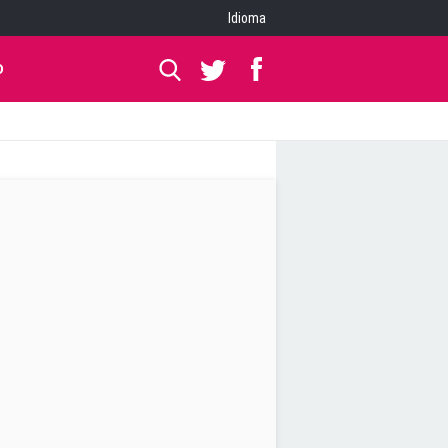
Idioma
O