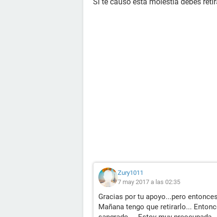
Si te causó esta molestia debes retir
Zury1011
7 may 2017 a las 02:35
Gracias por tu apoyo...pero entonce
Mañana tengo que retirarlo... Entonc