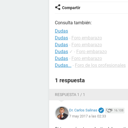
Compartir
Consulta también:
Dudas
Dudas
-
Foro embarazo
Dudas
-
Foro embarazo
Dudas
✓
-
Foro embarazo
Dudas
-
Foro embarazo
Dudas...
-
Foro de los profesionales
1 respuesta
RESPUESTA 1 / 1
Dr. Carlos Salinas
16.108
7 may 2017 a las 02:33