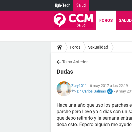
High-Tech
Salud
FOROS
SALUD
Foros
Sexualidad
Tema Anterior
Dudas
Zury1011
- 6 may 2017 a las 22:19
Dr. Carlos Salinas
-
9 may 201
Hace una año que uso los parches ev
parche pero llevo ya 4 días con un
que debo retirarlo y la semana entra
deba esto. Espero alguien me ayude