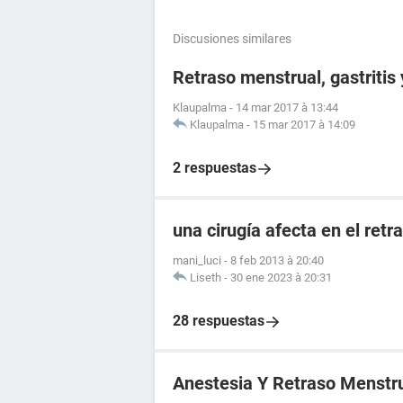
Discusiones similares
Retraso menstrual, gastritis
Klaupalma
-
14 mar 2017 à 13:44
Klaupalma
-
15 mar 2017 à 14:09
2 respuestas
una cirugía afecta en el ret
mani_luci
-
8 feb 2013 à 20:40
Liseth
-
30 ene 2023 à 20:31
28 respuestas
Anestesia Y Retraso Menstr