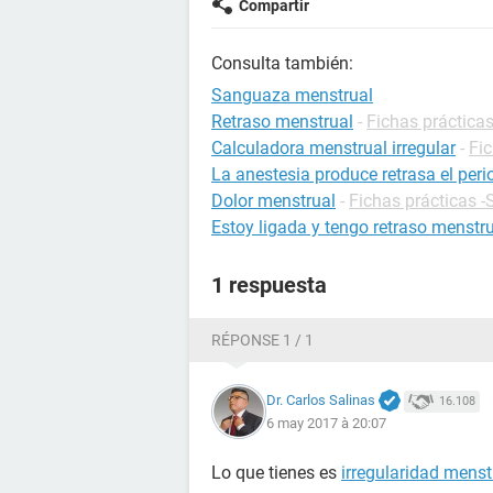
Compartir
Consulta también:
Sanguaza menstrual
Retraso menstrual
-
Fichas prácticas
Calculadora menstrual irregular
-
Fi
La anestesia produce retrasa el per
Dolor menstrual
-
Fichas prácticas -
Estoy ligada y tengo retraso menstr
1 respuesta
RÉPONSE 1 / 1
Dr. Carlos Salinas
16.108
6 may 2017 à 20:07
Lo que tienes es
irregularidad menst