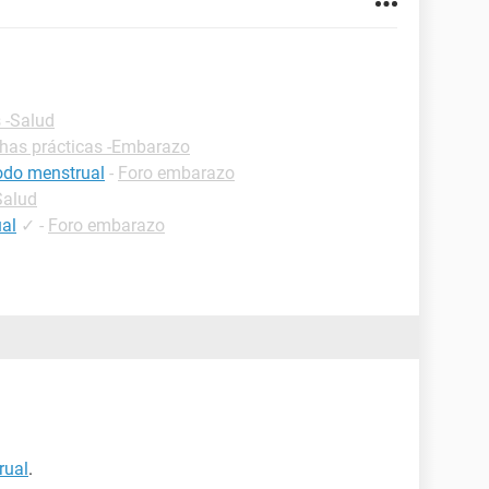
 -Salud
chas prácticas -Embarazo
iodo menstrual
-
Foro embarazo
Salud
ual
✓
-
Foro embarazo
rual
.