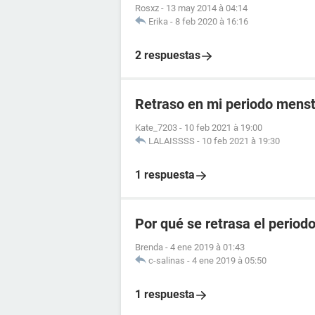
Rosxz
-
13 may 2014 à 04:14
Erika
-
8 feb 2020 à 16:16
2 respuestas
Retraso en mi periodo menst
Kate_7203
-
10 feb 2021 à 19:00
LALAISSSS
-
10 feb 2021 à 19:30
1 respuesta
Por qué se retrasa el period
Brenda
-
4 ene 2019 à 01:43
c-salinas
-
4 ene 2019 à 05:50
1 respuesta