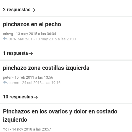
2 respuestas
pinchazos en el pecho
crisvg
-
13 may 2015 a las 06:04
DRA. MARNET
-
13 may 2015 a las 20:30
1 respuesta
pinchazo zona costillas izquierda
peter
-
15 feb 2011 a las 13:56
camm
-
24 oct 2018 a las 19:16
10 respuestas
Pinchazos en los ovarios y dolor en costado
izquierdo
Yoli
-
14 nov 2018 a las 23:57