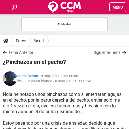
MENU
INICIO
FOROS
Foros
Salud
SALUD
Tema Anterior
Siguiente Tema
¿Pinchazos en el pecho?
FAMILIA
CarlosDayan
- 8 may 2017 a las 00:06
NUTRICIÓN
julio cesar blanco -
8 may 2017 a las 05:45
Hola he notado unos pinchazos como si enterraran agujas
BIENESTAR
en el pecho, por la parte derecha del pecho, antier solo me
dio 1 vez en el día, ayer ya fueron mas y hoy sigo con lo
SEXUALIDAD
mismo aunque el dolor ha disminuido....
Estoy pasando por una crisis de ansiedad debido a que
GLOSARIO
recientemente deje algunas drogas,,,, y me dijeron que podría