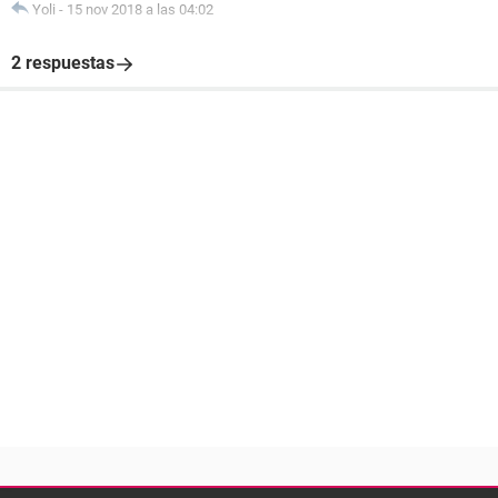
Yoli
-
15 nov 2018 a las 04:02
2 respuestas