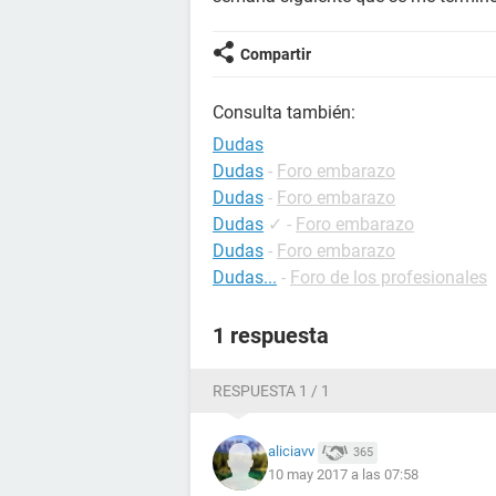
Compartir
Consulta también:
Dudas
Dudas
-
Foro embarazo
Dudas
-
Foro embarazo
Dudas
✓
-
Foro embarazo
Dudas
-
Foro embarazo
Dudas...
-
Foro de los profesionales
1 respuesta
RESPUESTA 1 / 1
aliciavv
365
10 may 2017 a las 07:58