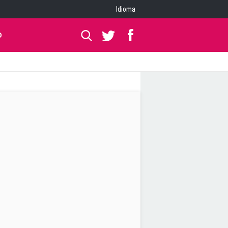
Idioma
O