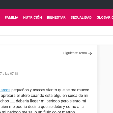
FAMILIA
NUTRICIÓN
BIENESTAR
SEXUALIDAD
GLOSARI
Siguiente Tema
7 a las 07:18
8
areos
pequeños y aveces siento que se me mueve
 apretara el utero cuando esta alguien serca de mi
chos ..... deberia llegar mi periodo pero siento mi
alguien me podria decir a que se debe y como a la
mi periodo me salio un flujo color marron