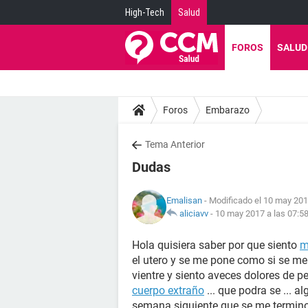
High-Tech
Salud
FOROS
SALUD
Foros
Embarazo
Tema Anterior
Dudas
Emalisan
- Modificado el 10 may 201
aliciavv
-
10 may 2017 a las 07:5
Hola quisiera saber por que siento
m
el utero y se me pone como si se me
vientre y siento aveces dolores de pe
cuerpo extraño
... que podra se ... 
semana siguiente que se me termino 