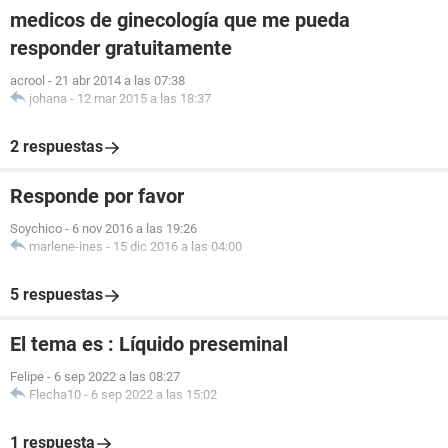
medicos de ginecología que me pueda
responder gratuitamente
acrool
-
21 abr 2014 a las 07:38
johana
-
12 mar 2015 a las 18:37
2 respuestas
Responde por favor
Soychico
-
6 nov 2016 a las 19:26
marlene-ines
-
15 dic 2016 a las 04:00
5 respuestas
El tema es : Líquido preseminal
Felipe
-
6 sep 2022 a las 08:27
Flecha10
-
6 sep 2022 a las 15:02
1 respuesta