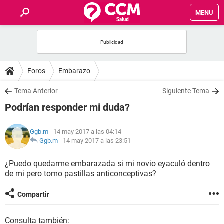
MENU
INICIO
FOROS
Foros
Embarazo
SALUD
Tema Anterior
Siguiente Tema
Podrían responder mi duda?
FAMILIA
Ggb.m
- 14 may 2017 a las 04:14
NUTRICIÓN
Ggb.m
-
14 may 2017 a las 23:51
¿Puedo quedarme embarazada si mi novio eyaculó dentro
BIENESTAR
de mi pero tomo pastillas anticonceptivas?
SEXUALIDAD
Compartir
GLOSARIO
Consulta también: