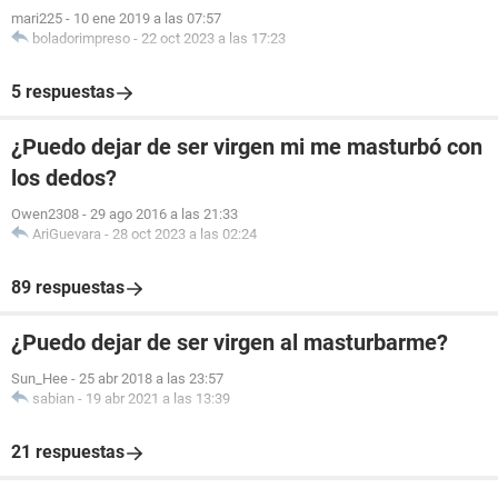
mari225
-
10 ene 2019 a las 07:57
boladorimpreso
-
22 oct 2023 a las 17:23
5 respuestas
¿Puedo dejar de ser virgen mi me masturbó con
los dedos?
Owen2308
-
29 ago 2016 a las 21:33
AriGuevara
-
28 oct 2023 a las 02:24
89 respuestas
¿Puedo dejar de ser virgen al masturbarme?
Sun_Hee
-
25 abr 2018 a las 23:57
sabian
-
19 abr 2021 a las 13:39
21 respuestas