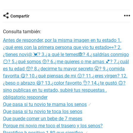
Compartir
Consulta también:
Antes de responder, por la misma imagen en tu estado 1.
¿qué eres con la primera persona que vio tu estado👀? 2.
¿tienes novi@ 💓? 3.¿a qué le temes🙈? 4.¿saldrías conmigo
😶? 5.¿qué somos 🤨? 6.¿me quieres o me amas 💕? 7.¿cuál
es tu edad 🥺? 8.¿decirme tu mayor secreto 🤫? 9.¿comida
favorita 😋? 10.¿qué piensas de mi 😗? 11.¿eres virgen? 12.
¿beso o abrazo 😆? 13.¿color favorito 👌? 14.¿te gustó 🙃?
sino publicas en tu estado, subiré tus respuestas .
obligatorio responder
Que pasa si tu novio te mama los senos
✓
Que pasa si tu novio te toca los senos
Que puede comer un bebe de 7 meses
Porque mi novio me toco el trasero y los senos?
Paratifico b positivo 1 80 que significa
✓