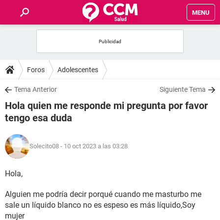
MENU
INICIO
FOROS
Foros
Adolescentes
SALUD
Tema Anterior
Siguiente Tema
Hola quien me responde mi pregunta por favor
FAMILIA
tengo esa duda
NUTRICIÓN
Solecito08
- 10 oct 2023 a las 03:28
BIENESTAR
Hola,
SEXUALIDAD
Alguien me podría decir porqué cuando me masturbo me
sale un líquido blanco no es espeso es más líquido,Soy
GLOSARIO
mujer