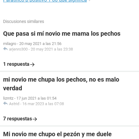
Discusiones similares
Que pasa si mí novio me mama los pechos
milagro
-
20 may 2021 a las 21:56
arjenro300
-
20 may 2021 a las 23:38
1 respuesta
mi novio me chupa los pechos, no es malo
verdad
lizmtz
-
17 jun 2021 a las 01:54
Astrid
-
16 mar 2023 a las 07:08
7 respuestas
Mi novio me chupo el pezón y me duele