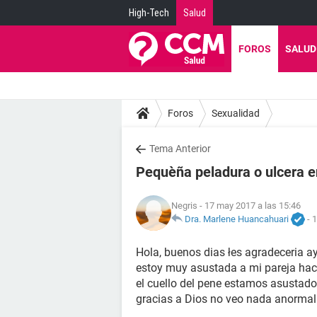
High-Tech
Salud
FOROS
SALUD
Foros
Sexualidad
Tema Anterior
Pequèña peladura o ulcera en
Negris
- 17 may 2017 a las 15:46
Dra. Marlene Huancahuari
-
1
Hola, buenos dias łes agradeceria a
estoy muy asustada a mi pareja hace
el cuello del pene estamos asustad
gracias a Dios no veo nada anormal 