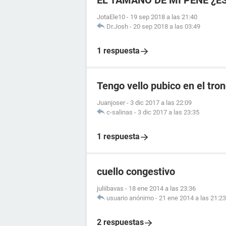
EL TAMAÑO DE MI PENE ¿E
JotaEle10
-
19 sep 2018 a las 21:40
Dr.Josh
-
20 sep 2018 a las 03:49
1 respuesta
Tengo vello pubico en el tro
Juanjoser
-
3 dic 2017 a las 22:09
c-salinas
-
3 dic 2017 a las 23:35
1 respuesta
cuello congestivo
juliibavas
-
18 ene 2014 a las 23:36
usuario anónimo
-
21 ene 2014 a las 21:23
2 respuestas