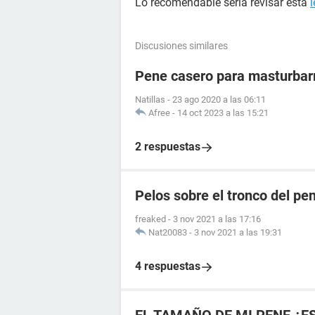
Lo recomendable seria revisar esta
l
Discusiones similares
Pene casero para masturba
Natillas
-
23 ago 2020 a las 06:11
Afree
-
14 oct 2023 a las 15:21
2 respuestas
Pelos sobre el tronco del pe
freaked
-
3 nov 2021 a las 17:16
Nat20083
-
3 nov 2021 a las 19:31
4 respuestas