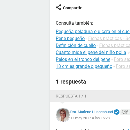
Compartir
Consulta también:
Pequèña peladura o ulcera en el cuel
Pene pequeño
-
Fichas prácticas - S
Definición de cuello
-
Fichas práctica
Cuanto mide el pene del niño polla
Pelos en el tronco del pene
-
Foro se
18 cm es grande o pequeño
-
Foro s
1 respuesta
RESPUESTA 1 / 1
Dra. Marlene Huancahuari
17 may 2017 a las 16:28