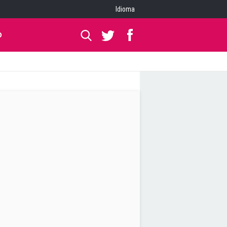
Idioma
O