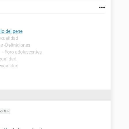
lo del pene
exualidad
s -Definiciones
✓
-
Foro adolescentes
xualidad
exualidad
29.005