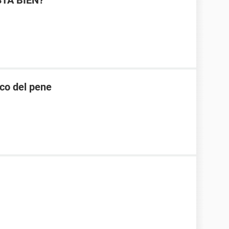
STA BIEN?
nco del pene