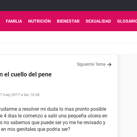
FAMILIA
NUTRICIÓN
BIENESTAR
SEXUALIDAD
GLOSARI
Siguiente Tema
 el cuello del pene
7 may 2017 a las 16:28
yudarme a resolver mi duda lo mas pronto posible
 4 dias le comenzo a salir una pequeña ulcera en
os no sabemos que puede ser yo me he revisado y
en mis genitales que podria ser?