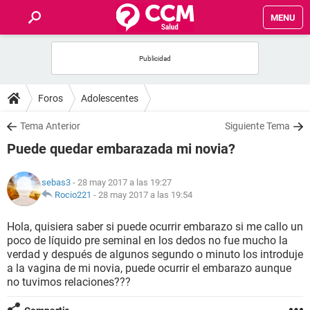
MENU
INICIO
FOROS
Foros
Adolescentes
SALUD
Tema Anterior
Siguiente Tema
Puede quedar embarazada mi novia?
FAMILIA
sebas3
- 28 may 2017 a las 19:27
NUTRICIÓN
Rocio221
-
28 may 2017 a las 19:54
Hola, quisiera saber si puede ocurrir embarazo si me callo un
BIENESTAR
poco de líquido pre seminal en los dedos no fue mucho la
verdad y después de algunos segundo o minuto los introduje
SEXUALIDAD
a la vagina de mi novia, puede ocurrir el embarazo aunque
no tuvimos relaciones???
GLOSARIO