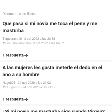
Discusiones similares
Que pasa si mi novia me toca el pene y me
masturba
Tiagobravo10
-
2 oct 2022 a las 23:58
usuario anónimo
-
3 oct 2022 a las 04:52
1 respuesta
A las mujeres les gusta meterle el dedo en el
ano a su hombre
Hugo805
-
24 nov 2020 a las 21:02
Hugo805
-
24 nov 2020 a las 21:17
1 respuesta
¿Si mi novio me masturba sigo siendo Virgen?