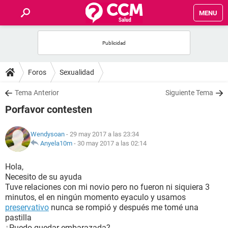
MENU
INICIO
FOROS
Foros
Sexualidad
SALUD
Tema Anterior
Siguiente Tema
Porfavor contesten
FAMILIA
Wendysoan
- 29 may 2017 a las 23:34
NUTRICIÓN
Anyela10m
-
30 may 2017 a las 02:14
Hola,
BIENESTAR
Necesito de su ayuda
Tuve relaciones con mi novio pero no fueron ni siquiera 3
SEXUALIDAD
minutos, el en ningún momento eyaculo y usamos
preservativo
nunca se rompió y después me tomé una
pastilla
GLOSARIO
¿Puedo quedar embarazada?