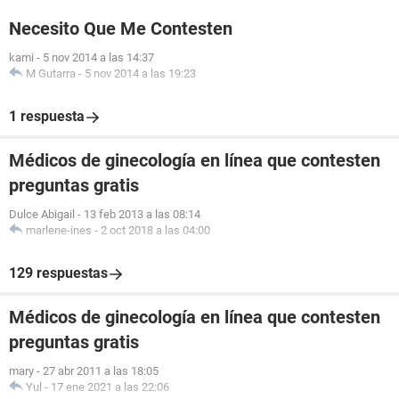
Necesito Que Me Contesten
kami
-
5 nov 2014 a las 14:37
M Gutarra
-
5 nov 2014 a las 19:23
1 respuesta
Médicos de ginecología en línea que contesten
preguntas gratis
Dulce Abigail
-
13 feb 2013 a las 08:14
marlene-ines
-
2 oct 2018 a las 04:00
129 respuestas
Médicos de ginecología en línea que contesten
preguntas gratis
mary
-
27 abr 2011 a las 18:05
Yul
-
17 ene 2021 a las 22:06