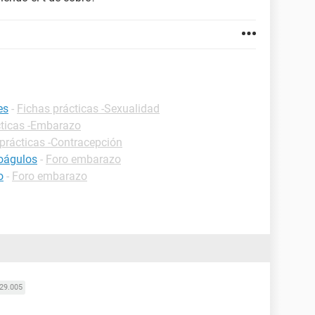
es
-
Fichas prácticas -Sexualidad
cticas -Embarazo
prácticas -Contracepción
coágulos
-
Foro embarazo
o
-
Foro embarazo
29.005