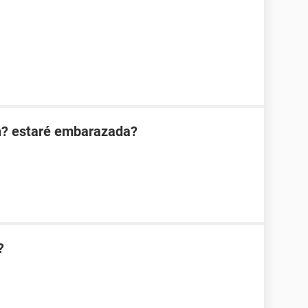
n? estaré embarazada?
?