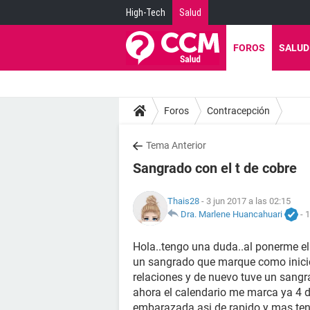
High-Tech
Salud
FOROS
SALUD
Foros
Contracepción
Tema Anterior
Sangrado con el t de cobre
Thais28
- 3 jun 2017 a las 02:15
Dra. Marlene Huancahuari
-
1
Hola..tengo una duda..al ponerme el
un sangrado que marque como inicio
relaciones y de nuevo tuve un sangr
ahora el calendario me marca ya 4 d
embarazada asi de rapido y mas teni