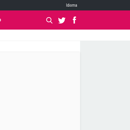
Idioma
O