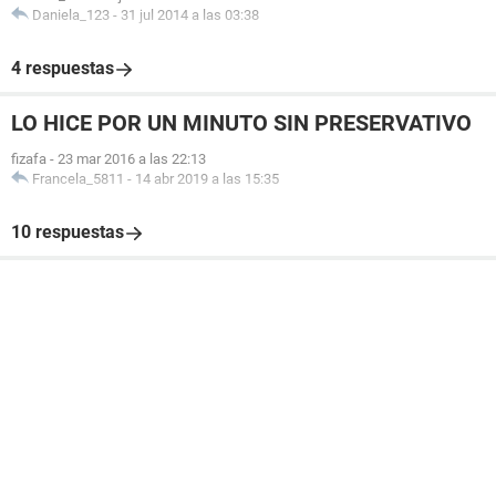
Daniela_123
-
31 jul 2014 a las 03:38
4 respuestas
LO HICE POR UN MINUTO SIN PRESERVATIVO
fizafa
-
23 mar 2016 a las 22:13
Francela_5811
-
14 abr 2019 a las 15:35
10 respuestas