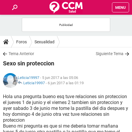
MENU
INICIO
FOROS
Foros
Sexualidad
SALUD
Tema Anterior
Siguiente Tema
Sexo sin proteccion
FAMILIA
Leticia19997
- 5 jun 2017 a las 05:06
NUTRICIÓN
Leticia19997
-
6 jun 2017 a las 01:19
Hola una pregunta bueno esq tuve relaciones sin proteccion
BIENESTAR
el jueves 1 de junio y el viernes 2 tambien sin proteccion y
ayer sabado 3 de junio me tome la pastilla del dia despues y
SEXUALIDAD
hoy domingo 4 de junio otra vez tuve relaciones sin
proteccion
Bueno mi pregunta es que si me deberia tomar mañana
GLOSARIO
lunes 5 de junio otra pastilla o la pastilla que me tome el