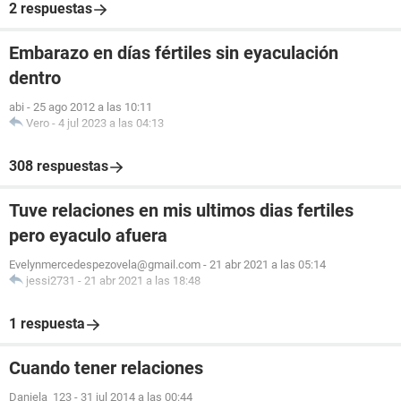
2 respuestas
Embarazo en días fértiles sin eyaculación
dentro
abi
-
25 ago 2012 a las 10:11
Vero
-
4 jul 2023 a las 04:13
308 respuestas
Tuve relaciones en mis ultimos dias fertiles
pero eyaculo afuera
Evelynmercedespezovela@gmail.com
-
21 abr 2021 a las 05:14
jessi2731
-
21 abr 2021 a las 18:48
1 respuesta
Cuando tener relaciones
Daniela_123
-
31 jul 2014 a las 00:44