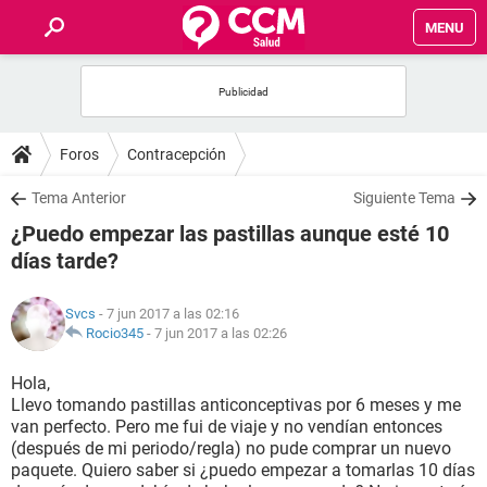
MENU
INICIO
FOROS
Foros
Contracepción
SALUD
Tema Anterior
Siguiente Tema
¿Puedo empezar las pastillas aunque esté 10
FAMILIA
días tarde?
NUTRICIÓN
Svcs
- 7 jun 2017 a las 02:16
Rocio345
-
7 jun 2017 a las 02:26
BIENESTAR
Hola,
Llevo tomando pastillas anticonceptivas por 6 meses y me
SEXUALIDAD
van perfecto. Pero me fui de viaje y no vendían entonces
(después de mi periodo/regla) no pude comprar un nuevo
paquete. Quiero saber si ¿puedo empezar a tomarlas 10 días
GLOSARIO