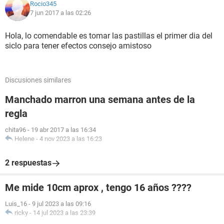
Rocio345
7 jun 2017 a las 02:26
Hola, lo comendable es tomar las pastillas el primer dia del
siclo para tener efectos consejo amistoso
Discusiones similares
Manchado marron una semana antes de la
regla
chita96
-
19 abr 2017 a las 16:34
Helene
-
4 nov 2023 a las 16:23
2 respuestas
Me mide 10cm aprox , tengo 16 años ????
Luis_16
-
9 jul 2023 a las 09:16
ricky
-
14 jul 2023 a las 23:39