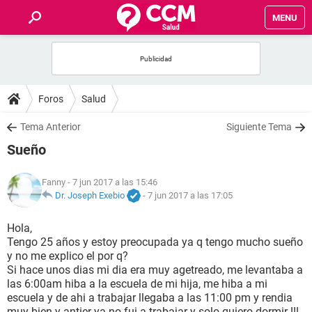
MENU
INICIO
FOROS
Foros
Salud
SALUD
Tema Anterior
Siguiente Tema
Sueño
FAMILIA
Fanny
- 7 jun 2017 a las 15:46
NUTRICIÓN
Dr. Joseph Exebio
-
7 jun 2017 a las 17:05
Hola,
BIENESTAR
Tengo 25 años y estoy preocupada ya q tengo mucho sueño
y no me explico el por q?
SEXUALIDAD
Si hace unos dias mi dia era muy agetreado, me levantaba a
las 6:00am hiba a la escuela de mi hija, me hiba a mi
escuela y de ahi a trabajar llegaba a las 11:00 pm y rendia
GLOSARIO
muy bien y antier ya no fui a trabajar y solo quiero dormir !!!