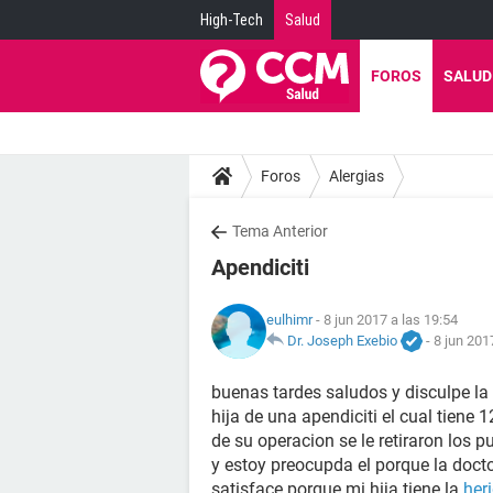
High-Tech
Salud
FOROS
SALUD
Foros
Alergias
Tema Anterior
Apendiciti
eulhimr
- 8 jun 2017 a las 19:54
Dr. Joseph Exebio
-
8 jun 201
buenas tardes saludos y disculpe l
hija de una apendiciti el cual tiene 
de su operacion se le retiraron los 
y estoy preocupda el porque la doctor
satisface porque mi hija tiene la
her