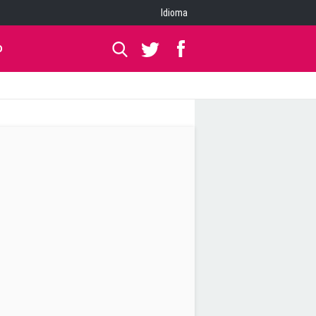
Idioma
O