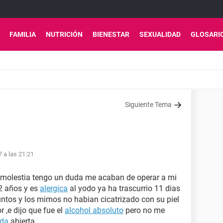
FAMILIA
NUTRICIÓN
BIENESTAR
SEXUALIDAD
GLOSARI
Siguiente Tema
7 a las 21:21
a molestia tengo un duda me acaban de operar a mi
12 años y es
alergica
al yodo ya ha trascurrio 11 dias
puntos y los mimos no habian cicatrizado con su piel
 ,e dijo que fue el
alcohol absoluto
pero no me
ida
abierta