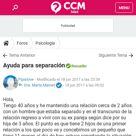
MENU
INICIO
FOROS
Foros
Psicología
SALUD
Tema Anterior
Siguiente Tema
Ayuda para separación
Resuelto
FAMILIA
Pipislove
- Modificado el 18 jun 2017 a las 23:39
NUTRICIÓN
Dra. Marta Marnet
-
18 jun 2017 a las 09:02
Hola,
BIENESTAR
Tengo 40 años y he mantenido una relación cerca de 2 años
con un hombre que estaba separado y en el transcurso de la
SEXUALIDAD
relación regreso a vivir con su ex pareja según dice por su
hija de 3 años. El punto es que tiene 2 hijos de una primer
relación a los que poco ve y concebimos un pequeño que
GLOSARIO
tiene 11 meses al día de hoy, estuve soportando la situación