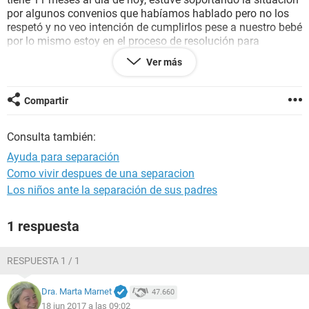
por algunos convenios que habíamos hablado pero no los
respetó y no veo intención de cumplirlos pese a nuestro bebé
por lo mismo estoy en el proceso de resolución para
terminar con el pero me angustia el trato que vendrá
Ver más
después de la separación porque repercute en el tiempo que
le da a mi hijo, no encuentro la forma en que lo dañe lo
menos posible a mi bebe el periodo en el que yo sane por el
Compartir
duelo ya que yo si lo amo y tenía esperanzas en un futuro
juntos esto porque tendría que seguirlo viendo y eso me
Consulta también:
causaría no salir tan fácil de ese proceso
Qué me recomiendan para no dañar la relación padre-hijo
Ayuda para separación
sin afectar mi estabilidad ya que no cuento con el apoyo de
Como vivir despues de una separacion
nadie para que vigile las visitas entre ellos
Los niños ante la separación de sus padres
1 respuesta
RESPUESTA 1 / 1
Dra. Marta Marnet
47.660
18 jun 2017 a las 09:02