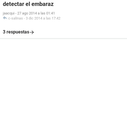
detectar el embaraz
jaacqui
-
27 ago 2014 a las 01:41
c-salinas
-
3 dic 2014 a las 17:42
3 respuestas