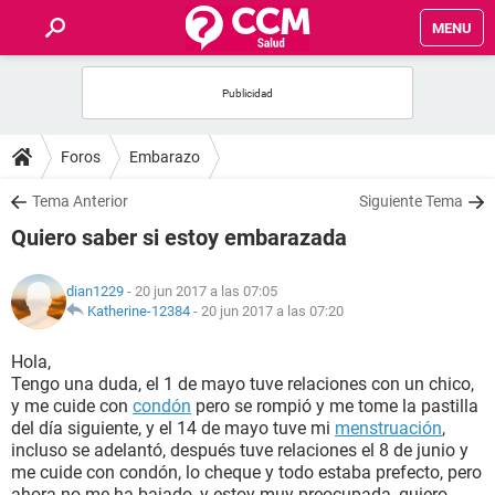
MENU
INICIO
FOROS
Foros
Embarazo
SALUD
Tema Anterior
Siguiente Tema
Quiero saber si estoy embarazada
FAMILIA
dian1229
- 20 jun 2017 a las 07:05
NUTRICIÓN
Katherine-12384
-
20 jun 2017 a las 07:20
Hola,
BIENESTAR
Tengo una duda, el 1 de mayo tuve relaciones con un chico,
y me cuide con
condón
pero se rompió y me tome la pastilla
SEXUALIDAD
del día siguiente, y el 14 de mayo tuve mi
menstruación
,
incluso se adelantó, después tuve relaciones el 8 de junio y
me cuide con condón, lo cheque y todo estaba prefecto, pero
GLOSARIO
ahora no me ha bajado, y estoy muy preocupada, quiero