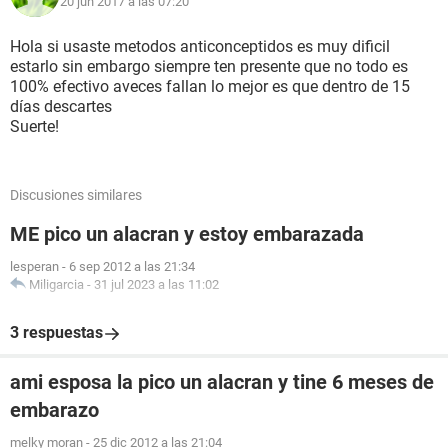
20 jun 2017 a las 07:20
Hola si usaste metodos anticonceptidos es muy dificil
estarlo sin embargo siempre ten presente que no todo es
100% efectivo aveces fallan lo mejor es que dentro de 15
días descartes
Suerte!
Discusiones similares
ME pico un alacran y estoy embarazada
lesperan
-
6 sep 2012 a las 21:34
Miligarcia
-
31 jul 2023 a las 11:02
3 respuestas
ami esposa la pico un alacran y tine 6 meses de
embarazo
melky moran
-
25 dic 2012 a las 21:04