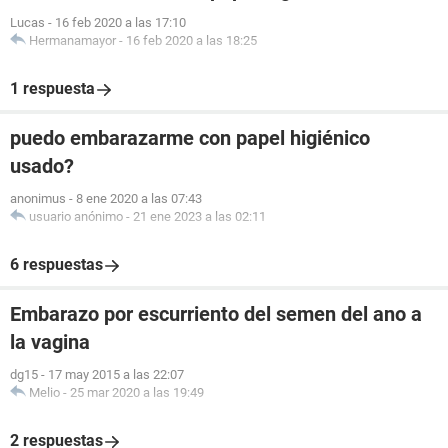
Lucas
-
16 feb 2020 a las 17:10
Hermanamayor
-
16 feb 2020 a las 18:25
1 respuesta
puedo embarazarme con papel higiénico
usado?
anonimus
-
8 ene 2020 a las 07:43
usuario anónimo
-
21 ene 2023 a las 02:11
6 respuestas
Embarazo por escurriento del semen del ano a
la vagina
dg15
-
17 may 2015 a las 22:07
Melio
-
25 mar 2020 a las 19:49
2 respuestas