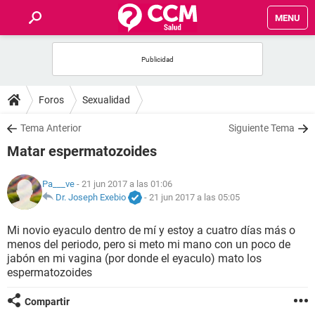
MENU
INICIO
FOROS
Foros
Sexualidad
SALUD
Tema Anterior
Siguiente Tema
Matar espermatozoides
FAMILIA
Pa___ve
- 21 jun 2017 a las 01:06
NUTRICIÓN
Dr. Joseph Exebio
-
21 jun 2017 a las 05:05
Mi novio eyaculo dentro de mí y estoy a cuatro días más o
BIENESTAR
menos del periodo, pero si meto mi mano con un poco de
jabón en mi vagina (por donde el eyaculo) mato los
SEXUALIDAD
espermatozoides
Compartir
GLOSARIO