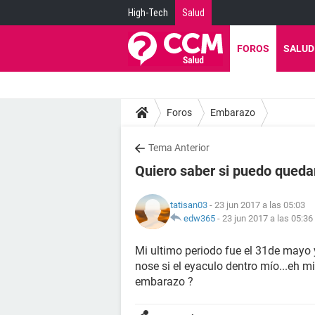
High-Tech
Salud
FOROS
SALUD
Foros
Embarazo
Tema Anterior
Quiero saber si puedo qued
tatisan03
- 23 jun 2017 a las 05:03
edw365
-
23 jun 2017 a las 05:36
Mi ultimo periodo fue el 31de mayo y
nose si el eyaculo dentro mío...eh m
embarazo ?