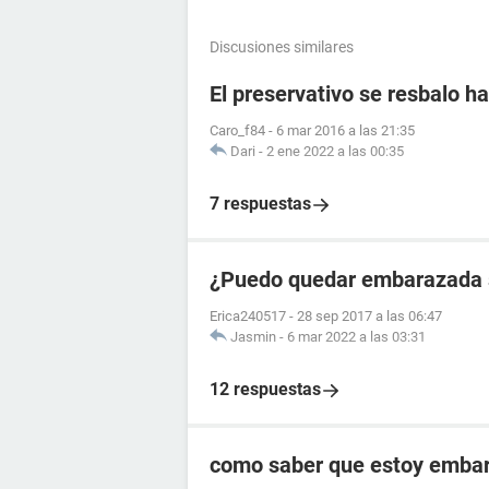
Discusiones similares
El preservativo se resbalo ha
Caro_f84
-
6 mar 2016 a las 21:35
Dari
-
2 ene 2022 a las 00:35
7 respuestas
¿Puedo quedar embarazada si
Erica240517
-
28 sep 2017 a las 06:47
Jasmin
-
6 mar 2022 a las 03:31
12 respuestas
como saber que estoy embara