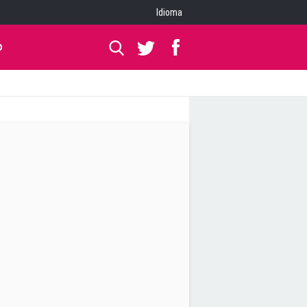
Idioma
O