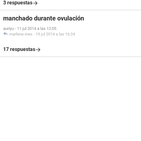
3 respuestas
manchado durante ovulación
auriyu
-
11 jul 2014 a las 12:05
marlene-ines
-
19 jul 2014 a las 16:24
17 respuestas