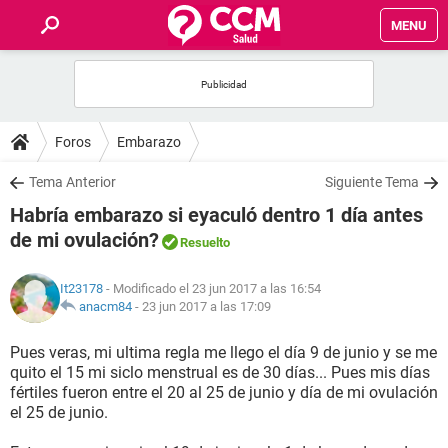
MENU
INICIO
FOROS
Foros
Embarazo
SALUD
Tema Anterior
Siguiente Tema
Habría embarazo si eyaculó dentro 1 día antes
FAMILIA
de mi ovulación?
Resuelto
NUTRICIÓN
It23178
- Modificado el 23 jun 2017 a las 16:54
anacm84
-
23 jun 2017 a las 17:09
BIENESTAR
Pues veras, mi ultima regla me llego el día 9 de junio y se me
quito el 15 mi siclo menstrual es de 30 días... Pues mis días
SEXUALIDAD
fértiles fueron entre el 20 al 25 de junio y día de mi ovulación
el 25 de junio.
GLOSARIO