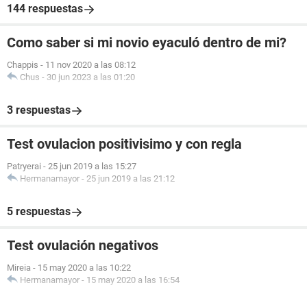
144 respuestas
Como saber si mi novio eyaculó dentro de mi?
Chappis
-
11 nov 2020 a las 08:12
Chus
-
30 jun 2023 a las 01:20
3 respuestas
Test ovulacion positivisimo y con regla
Patryerai
-
25 jun 2019 a las 15:27
Hermanamayor
-
25 jun 2019 a las 21:12
5 respuestas
Test ovulación negativos
Mireia
-
15 may 2020 a las 10:22
Hermanamayor
-
15 may 2020 a las 16:54