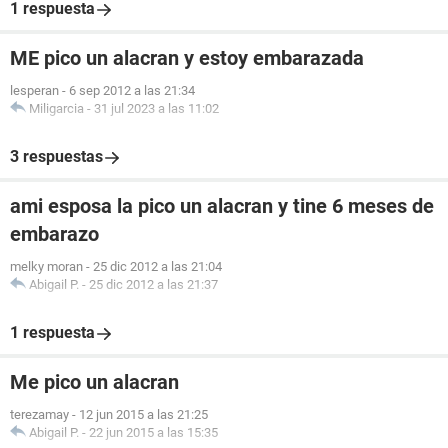
1 respuesta
ME pico un alacran y estoy embarazada
lesperan
-
6 sep 2012 a las 21:34
Miligarcia
-
31 jul 2023 a las 11:02
3 respuestas
ami esposa la pico un alacran y tine 6 meses de
embarazo
melky moran
-
25 dic 2012 a las 21:04
Abigail P.
-
25 dic 2012 a las 21:37
1 respuesta
Me pico un alacran
terezamay
-
12 jun 2015 a las 21:25
Abigail P.
-
22 jun 2015 a las 15:35