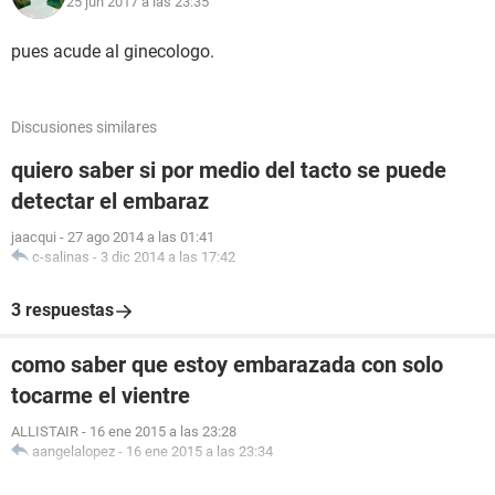
25 jun 2017 a las 23:35
pues acude al ginecologo.
Discusiones similares
quiero saber si por medio del tacto se puede
detectar el embaraz
jaacqui
-
27 ago 2014 a las 01:41
c-salinas
-
3 dic 2014 a las 17:42
3 respuestas
como saber que estoy embarazada con solo
tocarme el vientre
ALLISTAIR
-
16 ene 2015 a las 23:28
aangelalopez
-
16 ene 2015 a las 23:34