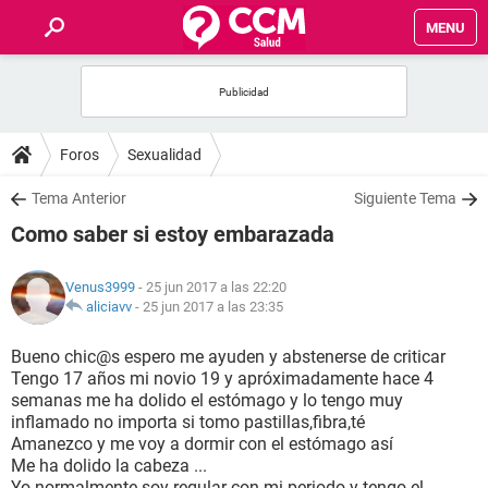
MENU
INICIO
FOROS
Foros
Sexualidad
SALUD
Tema Anterior
Siguiente Tema
Como saber si estoy embarazada
FAMILIA
Venus3999
- 25 jun 2017 a las 22:20
NUTRICIÓN
aliciavv
-
25 jun 2017 a las 23:35
Bueno chic@s espero me ayuden y abstenerse de criticar
BIENESTAR
Tengo 17 años mi novio 19 y apróximadamente hace 4
semanas me ha dolido el estómago y lo tengo muy
SEXUALIDAD
inflamado no importa si tomo pastillas,fibra,té
Amanezco y me voy a dormir con el estómago así
Me ha dolido la cabeza ...
GLOSARIO
Yo normalmente soy regular con mi periodo y tengo el