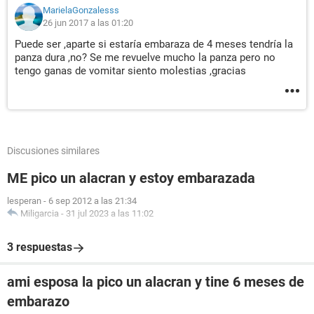
MarielaGonzalesss
26 jun 2017 a las 01:20
Puede ser ,aparte si estaría embaraza de 4 meses tendría la
panza dura ,no? Se me revuelve mucho la panza pero no
tengo ganas de vomitar siento molestias ,gracias
Discusiones similares
ME pico un alacran y estoy embarazada
lesperan
-
6 sep 2012 a las 21:34
Miligarcia
-
31 jul 2023 a las 11:02
3 respuestas
ami esposa la pico un alacran y tine 6 meses de
embarazo