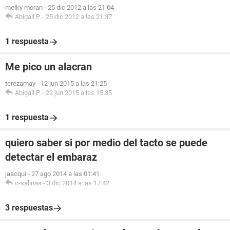
melky moran
-
25 dic 2012 a las 21:04
Abigail P.
-
25 dic 2012 a las 21:37
1 respuesta
Me pico un alacran
terezamay
-
12 jun 2015 a las 21:25
Abigail P.
-
22 jun 2015 a las 15:35
1 respuesta
quiero saber si por medio del tacto se puede
detectar el embaraz
jaacqui
-
27 ago 2014 a las 01:41
c-salinas
-
3 dic 2014 a las 17:42
3 respuestas