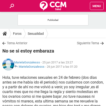
MENU
INICIO
FOROS
Foros
Sexualidad
SALUD
Tema Anterior
Siguiente Tema
No se si estoy embaraza
FAMILIA
MarielaGonzalesss
- 25 jun 2017 a las 23:27
NUTRICIÓN
MarielaGonzalesss
-
26 jun 2017 a las 01:20
Hola, tuve relaciones sexuales en 24 de febrero (dos días
BIENESTAR
antes se me había ido él periodo) nos cuidamos con condon,
y a partir de ahí no me volvió a venir, yo soy irregular ,es él
SEXUALIDAD
cuarto mes que no me llega la regla y siento molestias en
los ovarios como si me quiere bajar ,no tuve nauseas ni
vómitos ni mareos, esta ultima semana se me revuelve la
GLOSARIO
panza con dolores de ovarios ,me hice dos test y me dieron