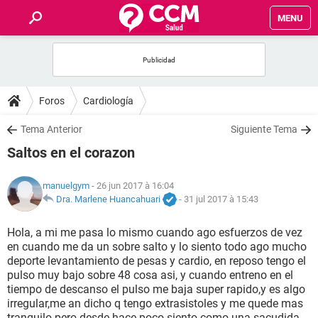
MENU
INICIO
FORUMS
Foros
Cardiología
SALUD
Tema Anterior
Siguiente Tema
Saltos en el corazon
FAMILIA
manuelgym
- 26 jun 2017 à 16:04
NUTRICIÓN
Dra. Marlene Huancahuari
-
31 jul 2017 à 15:43
Hola, a mi me pasa lo mismo cuando ago esfuerzos de vez
BIENESTAR
en cuando me da un sobre salto y lo siento todo ago mucho
deporte levantamiento de pesas y cardio, en reposo tengo el
SEXUALIDAD
pulso muy bajo sobre 48 cosa asi, y cuando entreno en el
tiempo de descanso el pulso me baja super rapido,y es algo
irregular,me an dicho q tengo extrasistoles y me quede mas
GLOSARIO
tranquilo pero desde hace poco siento como una sacudida