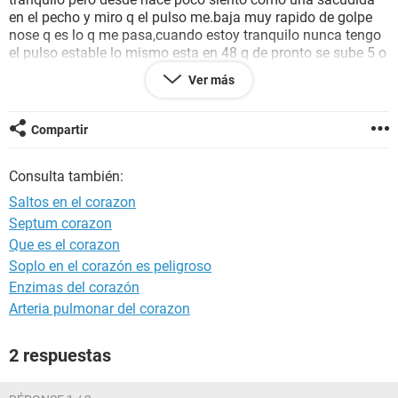
en el pecho y miro q el pulso me.baja muy rapido de golpe
nose q es lo q me pasa,cuando estoy tranquilo nunca tengo
el pulso estable lo mismo esta en 48 q de pronto se sube 5 o
6 pulsos q nuevamente bajan todo lo siento y entrenando
Ver más
igual tengo sobre 140 suelto las pesas noto una sensacion
extraña y nuevamente me baja de golpe 10 o 15 pulso en
cuestio de dos 3 segundos nose si era normal ni fo ni bebo
Compartir
nada. Un saludo.
Consulta también:
Saltos en el corazon
Septum corazon
Que es el corazon
Soplo en el corazón es peligroso
Enzimas del corazón
Arteria pulmonar del corazon
2 respuestas