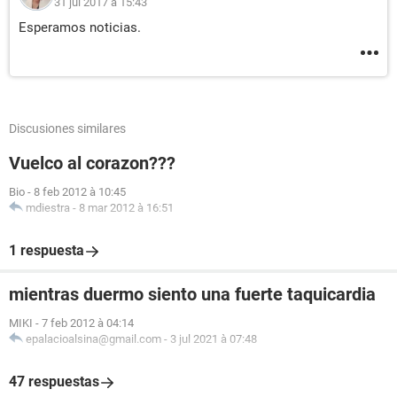
31 jul 2017 à 15:43
Esperamos noticias.
Discusiones similares
Vuelco al corazon???
Bio
-
8 feb 2012 à 10:45
mdiestra
-
8 mar 2012 à 16:51
1 respuesta
mientras duermo siento una fuerte taquicardia
MIKI
-
7 feb 2012 à 04:14
epalacioalsina@gmail.com
-
3 jul 2021 à 07:48
47 respuestas