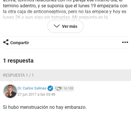
termino adentro, y se suponia que el lunes 19 empezaria con
la otra caja de anticonseptivos, pero no las empece y hoy es
lunes 26 y aun sigo sin tomarlas. Mi pregunta es la
siguiente, puede haber embarazo ? ... cabe decir que eh
Ver más
estado con muchisimo dolores de panza, en el ovario, del
lado izquierdo me siento hinchada, y lo estoy x lo q me han
dicho mis amig@s, me siento rara, tengo vomitos, nauseas,
Compartir
y hoy x ejemplo me dolieron los senos.
1 respuesta
RESPUESTA 1 / 1
Dr. Carlos Salinas
16.108
27 jun 2017 a las 03:48
Si hubo menstruación no hay embarazo.