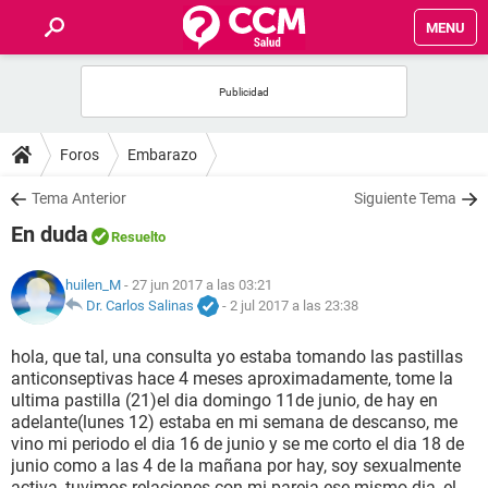
MENU
INICIO
FOROS
Foros
Embarazo
SALUD
Tema Anterior
Siguiente Tema
En duda
Resuelto
FAMILIA
huilen_M
- 27 jun 2017 a las 03:21
NUTRICIÓN
Dr. Carlos Salinas
-
2 jul 2017 a las 23:38
hola, que tal, una consulta yo estaba tomando las pastillas
BIENESTAR
anticonseptivas hace 4 meses aproximadamente, tome la
ultima pastilla (21)el dia domingo 11de junio, de hay en
SEXUALIDAD
adelante(lunes 12) estaba en mi semana de descanso, me
vino mi periodo el dia 16 de junio y se me corto el dia 18 de
junio como a las 4 de la mañana por hay, soy sexualmente
GLOSARIO
activa, tuvimos relaciones con mi pareja ese mismo dia, el