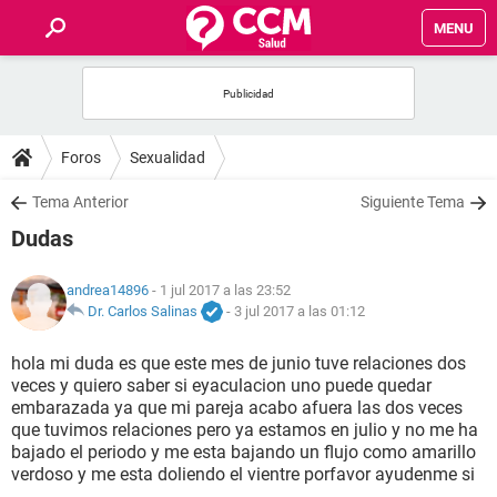
MENU
INICIO
FOROS
Foros
Sexualidad
SALUD
Tema Anterior
Siguiente Tema
Dudas
FAMILIA
andrea14896
- 1 jul 2017 a las 23:52
NUTRICIÓN
Dr. Carlos Salinas
-
3 jul 2017 a las 01:12
hola mi duda es que este mes de junio tuve relaciones dos
BIENESTAR
veces y quiero saber si eyaculacion uno puede quedar
embarazada ya que mi pareja acabo afuera las dos veces
SEXUALIDAD
que tuvimos relaciones pero ya estamos en julio y no me ha
bajado el periodo y me esta bajando un flujo como amarillo
verdoso y me esta doliendo el vientre porfavor ayudenme si
GLOSARIO