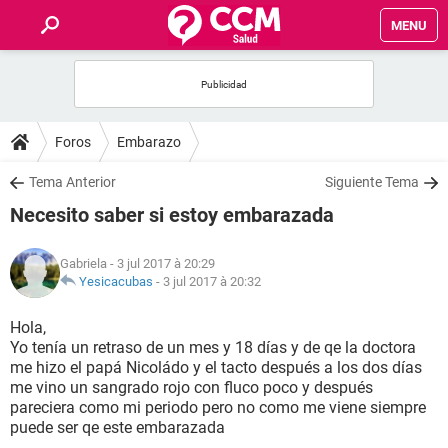
MENU
INICIO
FORUMS
Foros
Embarazo
SALUD
Tema Anterior
Siguiente Tema
Necesito saber si estoy embarazada
FAMILIA
Gabriela
- 3 jul 2017 à 20:29
NUTRICIÓN
Yesicacubas
-
3 jul 2017 à 20:32
Hola,
BIENESTAR
Yo tenía un retraso de un mes y 18 días y de qe la doctora
me hizo el papá Nicoládo y el tacto después a los dos días
SEXUALIDAD
me vino un sangrado rojo con fluco poco y después
pareciera como mi periodo pero no como me viene siempre
puede ser qe este embarazada
GLOSARIO