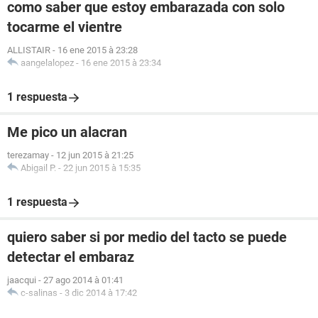
como saber que estoy embarazada con solo
tocarme el vientre
ALLISTAIR
-
16 ene 2015 à 23:28
aangelalopez
-
16 ene 2015 à 23:34
1 respuesta
Me pico un alacran
terezamay
-
12 jun 2015 à 21:25
Abigail P.
-
22 jun 2015 à 15:35
1 respuesta
quiero saber si por medio del tacto se puede
detectar el embaraz
jaacqui
-
27 ago 2014 à 01:41
c-salinas
-
3 dic 2014 à 17:42