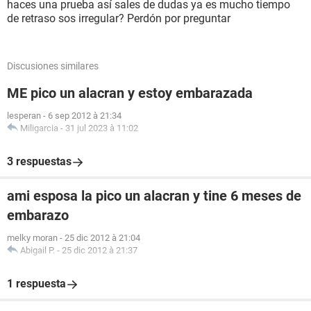
haces una prueba así sales de dudas ya es mucho tiempo
de retraso sos irregular? Perdón por preguntar
Discusiones similares
ME pico un alacran y estoy embarazada
lesperan
-
6 sep 2012 à 21:34
Miligarcia
-
31 jul 2023 à 11:02
3 respuestas
ami esposa la pico un alacran y tine 6 meses de
embarazo
melky moran
-
25 dic 2012 à 21:04
Abigail P.
-
25 dic 2012 à 21:37
1 respuesta