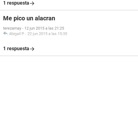
1 respuesta
Me pico un alacran
terezamay
-
12 jun 2015 a las 21:25
Abigail P.
-
22 jun 2015 a las 15:35
1 respuesta