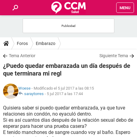
MENU
INICIO
FOROS
Foros
Embarazo
SALUD
Tema Anterior
Siguiente Tema
¿Puedo quedar embarazada un día después de
FAMILIA
que terminara mi regl
NUTRICIÓN
Woese
- Modificado el 5 jul 2017 a las 08:15
saraytorres
-
5 jul 2017 a las 17:44
BIENESTAR
Quisiera saber si puedo quedar embarazada, ya que tuve
relaciones sin condón, no eyaculó dentro.
SEXUALIDAD
Si es así cuantos días después de la relación sexual debo de
esperar para hacer una prueba casera?
E tenido manchones de sangre cuando voy al baño. Espero
GLOSARIO