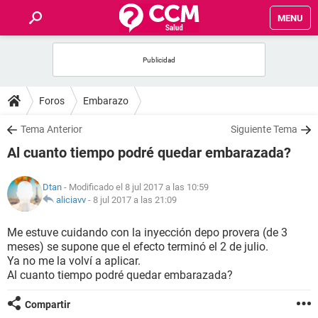
MENU
INICIO
FOROS
Foros
Embarazo
SALUD
Tema Anterior
Siguiente Tema
Al cuanto tiempo podré quedar embarazada?
FAMILIA
Dtan
- Modificado el 8 jul 2017 a las 10:59
NUTRICIÓN
aliciavv
-
8 jul 2017 a las 21:09
Me estuve cuidando con la inyección depo provera (de 3
BIENESTAR
meses) se supone que el efecto terminó el 2 de julio.
Ya no me la volví a aplicar.
SEXUALIDAD
Al cuanto tiempo podré quedar embarazada?
Compartir
GLOSARIO