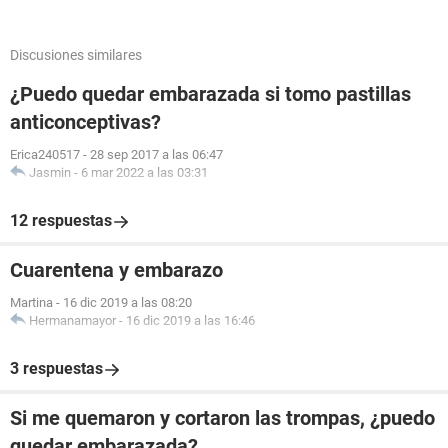
Discusiones similares
¿Puedo quedar embarazada si tomo pastillas
anticonceptivas?
Erica240517
-
28 sep 2017 a las 06:47
Jasmin
-
6 mar 2022 a las 03:31
12 respuestas
Cuarentena y embarazo
Martina
-
16 dic 2019 a las 08:20
Hermanamayor
-
16 dic 2019 a las 16:46
3 respuestas
Si me quemaron y cortaron las trompas, ¿puedo
quedar embarazada?