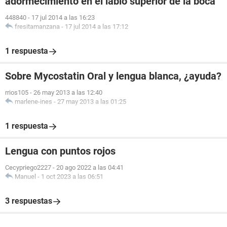
adormecimiento en el labio superior de la boca
448840
-
17 jul 2014 a las 16:23
fresitamanzana
-
17 jul 2014 a las 17:12
1 respuesta
Sobre Mycostatin Oral y lengua blanca, ¿ayuda?
rrios105
-
26 may 2013 a las 12:40
marlene-ines
-
27 may 2013 a las 01:25
1 respuesta
Lengua con puntos rojos
Cecypriego2227
-
20 ago 2022 a las 04:41
Manuel
-
1 oct 2023 a las 06:51
3 respuestas