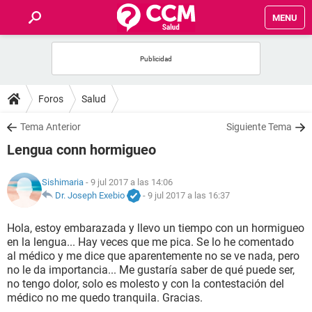
MENU
INICIO
FOROS
Foros
Salud
SALUD
Tema Anterior
Siguiente Tema
Lengua conn hormigueo
FAMILIA
Sishimaria
- 9 jul 2017 a las 14:06
NUTRICIÓN
Dr. Joseph Exebio
-
9 jul 2017 a las 16:37
Hola, estoy embarazada y llevo un tiempo con un hormigueo
BIENESTAR
en la lengua... Hay veces que me pica. Se lo he comentado
al médico y me dice que aparentemente no se ve nada, pero
SEXUALIDAD
no le da importancia... Me gustaría saber de qué puede ser,
no tengo dolor, solo es molesto y con la contestación del
médico no me quedo tranquila. Gracias.
GLOSARIO