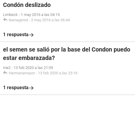
Condón deslizado
Limbeck
-
1 may 2016 a las 04:15
teenageriot
-
2 may 2016 a las 06:44
1 respuesta
el semen se salió por la base del Condon puedo
estar embarazada?
me2
-
13 feb 2020 a las 21:09
Hermanamayor
-
13 feb 2020 a las 23:16
1 respuesta