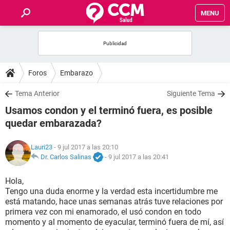
MENU
INICIO
FOROS
Foros
Embarazo
SALUD
Tema Anterior
Siguiente Tema
Usamos condon y el terminó fuera, es posible
FAMILIA
quedar embarazada?
NUTRICIÓN
Lauri23
- 9 jul 2017 a las 20:10
Dr. Carlos Salinas
-
9 jul 2017 a las 20:41
BIENESTAR
Hola,
Tengo una duda enorme y la verdad esta incertidumbre me
SEXUALIDAD
está matando, hace unas semanas atrás tuve relaciones por
primera vez con mi enamorado, el usó condon en todo
momento y al momento de eyacular, terminó fuera de mí, así
GLOSARIO