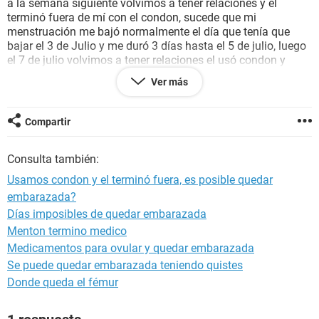
a la semana siguiente volvimos a tener relaciones y el
terminó fuera de mí con el condon, sucede que mi
menstruación me bajó normalmente el día que tenía que
bajar el 3 de Julio y me duró 3 días hasta el 5 de julio, luego
el 7 de julio volvimos a tener relaciones el usó condon y
terminó fuera con el condon, siempre comprobamos cada
Ver más
vez al terminar el acto sexual que este no esté dañado o
roto, y pues nunca se ha roto siempre ha estado en buenas
condiciones y también verificamos la fecha del condon
Compartir
antes de usarlo, mi duda es, puedo estar embarazada aún si
mi novio usó condon y terminó fuera de mí, ya que en estos
Consulta también:
días he presentado dolores abdominales y pinchazos en el
vientre, a veces me siento con mucho sueño, no me dan
Usamos condon y el terminó fuera, es posible quedar
ganas de comer, y siento llenura y en ocasiones mareos,
embarazada?
también el mismo día que lo hicimos el 7 de julio después de
Días imposibles de quedar embarazada
unas horas sangré unas pequeñas gotitas, me dicen que
puede ser embarazo psicológico por el miedo a no quedar
Menton termino medico
embarazada, pero igual me siento preocupada ayúdenme
Medicamentos para ovular y quedar embarazada
por favoooooor!
Se puede quedar embarazada teniendo quistes
Donde queda el fémur