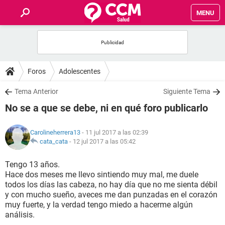
MENU
INICIO
FOROS
Foros
Adolescentes
SALUD
Tema Anterior
Siguiente Tema
No se a que se debe, ni en qué foro publicarlo
FAMILIA
Carolineherrera13
- 11 jul 2017 a las 02:39
NUTRICIÓN
cata_cata
-
12 jul 2017 a las 05:42
Tengo 13 años.
BIENESTAR
Hace dos meses me llevo sintiendo muy mal, me duele
todos los días las cabeza, no hay día que no me sienta débil
SEXUALIDAD
y con mucho sueño, aveces me dan punzadas en el corazón
muy fuerte, y la verdad tengo miedo a hacerme algún
análisis.
GLOSARIO