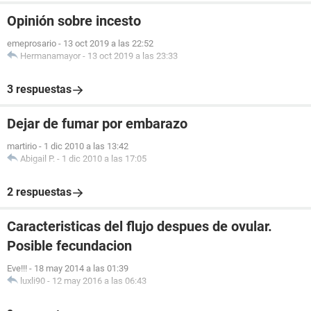
Opinión sobre incesto
emeprosario
-
13 oct 2019 a las 22:52
Hermanamayor
-
13 oct 2019 a las 23:33
3 respuestas
Dejar de fumar por embarazo
martirio
-
1 dic 2010 a las 13:42
Abigail P.
-
1 dic 2010 a las 17:05
2 respuestas
Caracteristicas del flujo despues de ovular.
Posible fecundacion
Eve!!!
-
18 may 2014 a las 01:39
luxli90
-
12 may 2016 a las 06:43