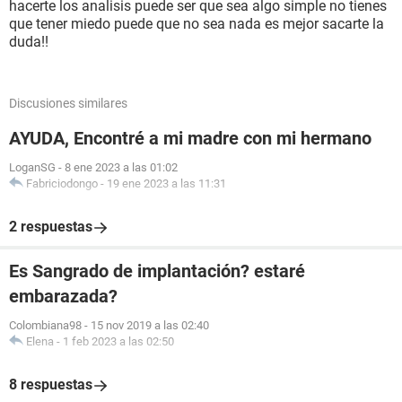
hacerte los analisis puede ser que sea algo simple no tienes
que tener miedo puede que no sea nada es mejor sacarte la
duda!!
Discusiones similares
AYUDA, Encontré a mi madre con mi hermano
LoganSG
-
8 ene 2023 a las 01:02
Fabriciodongo
-
19 ene 2023 a las 11:31
2 respuestas
Es Sangrado de implantación? estaré
embarazada?
Colombiana98
-
15 nov 2019 a las 02:40
Elena
-
1 feb 2023 a las 02:50
8 respuestas