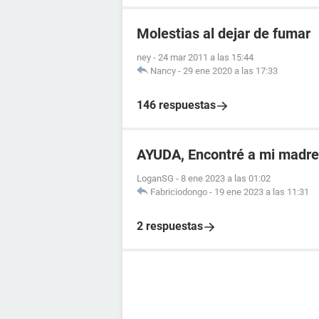
Molestias al dejar de fumar
ney
-
24 mar 2011 a las 15:44
Nancy
-
29 ene 2020 a las 17:33
146 respuestas
AYUDA, Encontré a mi madr
LoganSG
-
8 ene 2023 a las 01:02
Fabriciodongo
-
19 ene 2023 a las 11:31
2 respuestas