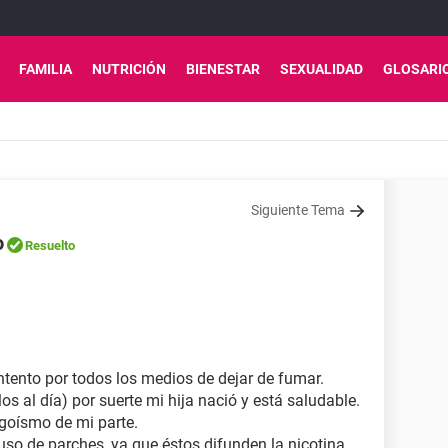
FAMILIA
NUTRICIÓN
BIENESTAR
SEXUALIDAD
GLOSARI
Siguiente Tema
o
Resuelto
tento por todos los medios de dejar de fumar.
os al día) por suerte mi hija nació y está saludable.
egoísmo de mi parte.
so de parches, ya que éstos difunden la nicotina