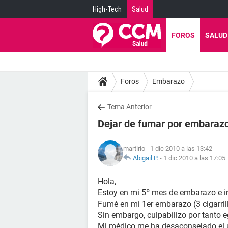
High-Tech
Salud
FOROS
SALUD
Foros
Embarazo
Tema Anterior
Dejar de fumar por embaraz
martirio
- 1 dic 2010 a las 13:42
Abigail P.
-
1 dic 2010 a las 17:05
Hola,
Estoy en mi 5º mes de embarazo e in
Fumé en mi 1er embarazo (3 cigarrill
Sin embargo, culpabilizo por tanto 
Mi médico me ha desaconsejado el u