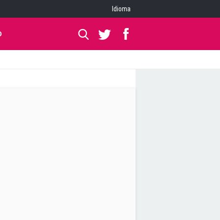
Idioma
O