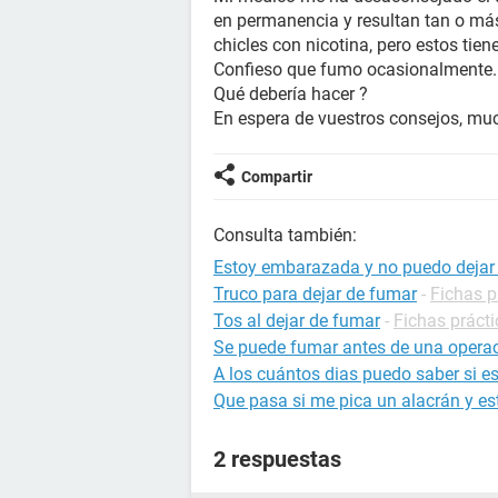
en permanencia y resultan tan o más 
chicles con nicotina, pero estos ti
Confieso que fumo ocasionalmente.
Qué debería hacer ?
En espera de vuestros consejos, mu
Compartir
Consulta también:
Estoy embarazada y no puedo dejar
Truco para dejar de fumar
-
Fichas p
Tos al dejar de fumar
-
Fichas práct
Se puede fumar antes de una opera
A los cuántos dias puedo saber si 
Que pasa si me pica un alacrán y 
2 respuestas