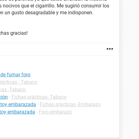
nocivos que el cigarrillo. Me sugirió consumir los
enen un gusto desagradable y me indisponen.
chas gracias!
 de fumar foro
rácticas - Tabaco
icas -Tabaco
ción
-
Fichas prácticas -Tabaco
estoy embarazada
-
Fichas prácticas -Embarazo
estoy embarazada
-
Foro embarazo